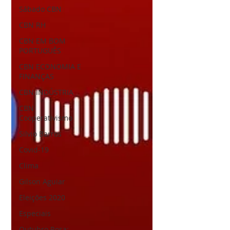
Sábado CBN
CBN RH
CBN EM BOM
PORTUGUÊS
CBN ECONOMIA E
FINANÇAS
CBN INDÚSTRIA
CBN
Cooperativismo
Silvio Barros
Covid-19
Clima
Gilson Aguiar
Eleições 2020
Especiais
Outubro Rosa: