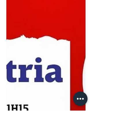
CBN Indústria - Priscilla
Garbelini - 30/06/2026
No CBN Indústria, Priscilla Garbelini traz
uma análise clara e direta sobre os
movimentos da indústria, os desafios do
setor produtivo e os impactos da
economia no dia a dia das empresas.
Um espaço para entender tendências,
números e decisões que ajudam a
explicar os rumos da indústria regional
e nacional, com linguagem acessível e
foco em informação de qualidade.