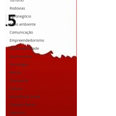
Turismo
Rodovias
Agronegócio
Meio ambiente
Comunicação
Empreendedorismo
Sustentabilidade
Gastronomia
Tecnologia
Polícia
Transporte
Cultura
Assistência Social
Campos Gerais
Operário