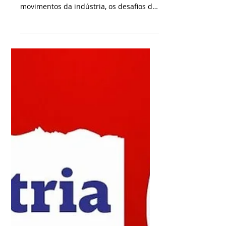
15 de jul.
1 min de leitura
CBN Indústria - Priscilla
Garbelini - 14/07/2026
No CBN Indústria, Priscilla Garbelini traz
uma análise clara e direta sobre os
movimentos da indústria, os desafios do
setor produtivo e os impactos da
economia no dia a dia das empresas.
Um espaço para entender tendências,
números e decisões que ajudam a
explicar os rumos da indústria regional
e nacional, com linguagem acessível e
foco em informação de qualidade.