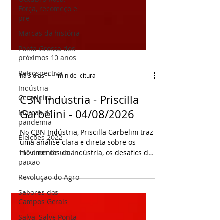
Força, recomeço e
pre
Marcas da história
Ponta Grossa dos
próximos 10 anos
Retrospectiva
Indústria
há 3 dias
1 min de leitura
Cervejeira
Marcas da
CBN Indústria - Priscilla
pandemia
Garbelini - 04/08/2026
Eleições 2022
No CBN Indústria, Priscilla Garbelini traz
110 anos de uma
paixão
uma análise clara e direta sobre os
movimentos da indústria, os desafios do
Revolução do Agro
setor produtivo e os impactos da
Sabores dos
economia no dia a dia das empresas.
Campos Gerais
Um espaço para entender tendências,
números e decisões que ajudam a
Salva, Salve Ponta