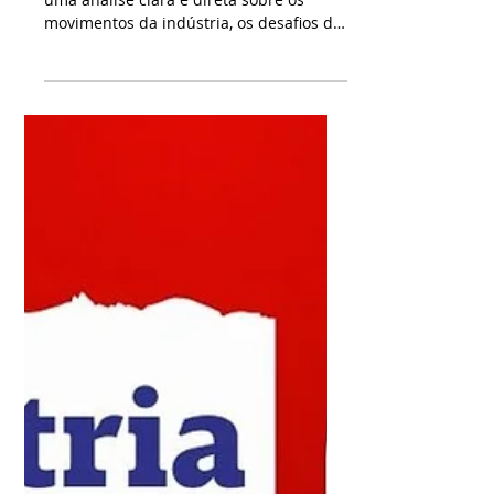
CBN Indústria - Priscilla
Garbelini - 21/07/2026
No CBN Indústria, Priscilla Garbelini traz
uma análise clara e direta sobre os
movimentos da indústria, os desafios do
setor produtivo e os impactos da
economia no dia a dia das empresas.
Um espaço para entender tendências,
números e decisões que ajudam a
explicar os rumos da indústria regional
e nacional, com linguagem acessível e
foco em informação de qualidade.