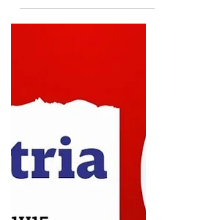
7 de jul.
1 min de leitura
CBN Indústria - Priscilla
Garbelini - 07/07/2026
No CBN Indústria, Priscilla Garbelini traz
uma análise clara e direta sobre os
movimentos da indústria, os desafios do
setor produtivo e os impactos da
economia no dia a dia das empresas.
Um espaço para entender tendências,
números e decisões que ajudam a
explicar os rumos da indústria regional
e nacional, com linguagem acessível e
foco em informação de qualidade.