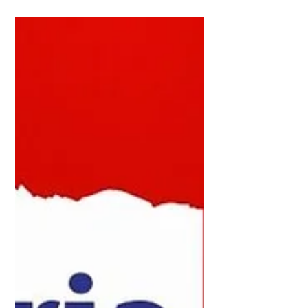
uma análise clara e direta sobre os
movimentos da indústria, os desafios do
setor produtivo e os impactos da
economia no dia a dia das empresas.
Um espaço para entender tendências,
números e decisões que ajudam a
explicar os rumos da indústria regional
e nacional, com linguagem acessível e
foco em informação de qualidade.