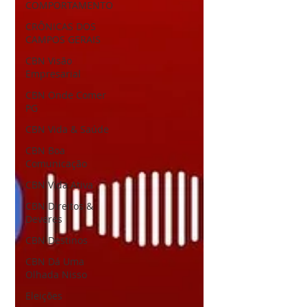
COMPORTAMENTO
CRÔNICAS DOS
CAMPOS GERAIS
CBN Visão
Empresarial
CBN Onde Comer
PG
CBN Vida & Saúde
CBN Boa
Comunicação
CBN Vida Ativa
CBN Direitos &
Deveres
CBN Destinos
CBN Dá Uma
Olhada Nisso
Eleições