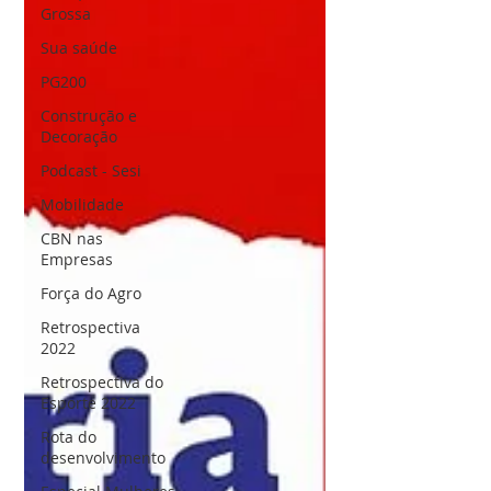
explicar os rumos da indústria regional
Grossa
e nacional, com linguagem acessível e
Sua saúde
foco em informação de qualidade.
PG200
Construção e
Decoração
Podcast - Sesi
Mobilidade
CBN nas
Empresas
Força do Agro
Retrospectiva
2022
Retrospectiva do
Esporte 2022
Rota do
desenvolvimento