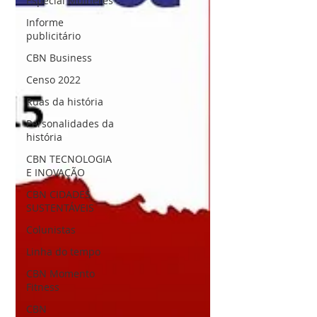
Especial Mulheres
Informe
publicitário
CBN Business
Censo 2022
Ruas da história
Personalidades da
história
CBN TECNOLOGIA
E INOVAÇÃO
CBN CIDADES
SUSTENTÁVEIS
Colunistas
Linha do tempo
CBN Momento
Fitness
CBN