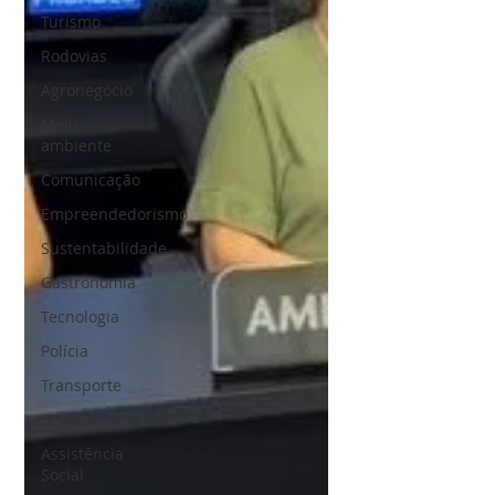
Turismo
Rodovias
Agronegócio
Meio
ambiente
Comunicação
Empreendedorismo
Sustentabilidade
Gastronomia
Tecnologia
Polícia
Transporte
Cultura
Assistência
Social