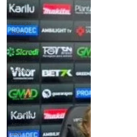
Saúde
Trânsito
Educação
Política
Cultura
Economia
Esporte
Emprego
Campos
Gerais
Segurança
Entrevista
Infraestrutura
Agricultura
Lazer