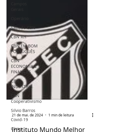
Campos
Gerais
Operário
Sábado CBN
CBN RH
CBN EM BOM
PORTUGUÊS
CBN
ECONOMIA E
FINANÇAS
CBN
INDÚSTRIA
CBN
Cooperativismo
Silvio Barros
Covid-19
Clima
21 de mai. de 2024
1 min de leitura