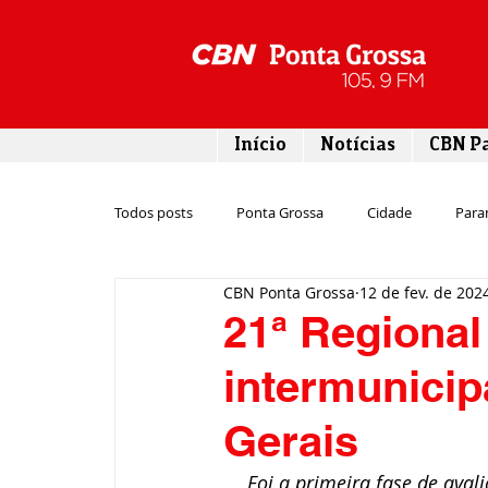
Início
Notícias
CBN P
Todos posts
Ponta Grossa
Cidade
Para
CBN Ponta Grossa
12 de fev. de 202
Esporte
Emprego
Campos Gerais
21ª Regional
intermunici
Turismo
Rodovias
Agronegócio
Gerais
Gastronomia
Tecnologia
Polícia
Foi a primeira fase de ava