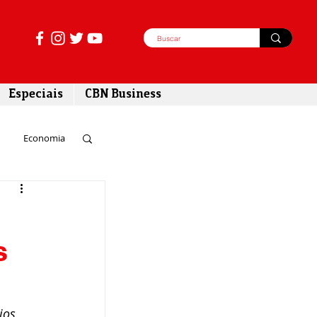
Especiais
CBN Business
Economia
azer
s
tabilidade
ios 