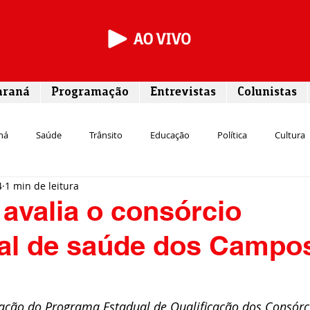
araná
Programação
Entrevistas
Colunistas
ná
Saúde
Trânsito
Educação
Política
Cultura
4
1 min de leitura
Segurança
Entrevista
Infraestrutura
Agricultura
L
 avalia o consórcio
pal de saúde dos Campo
Meio ambiente
Comunicação
Empreendedorismo
Susten
Transporte
Cultura
Assistência Social
liação do Programa Estadual de Qualificação dos Consórc