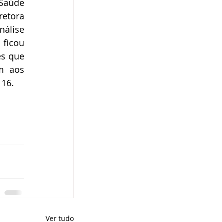
Saúde 
etora 
álise 
icou 
s que 
m aos 
 16.
Ver tudo