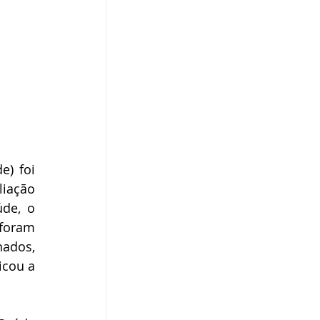
) foi 
iação 
de, o 
foram 
ados, 
cou a 