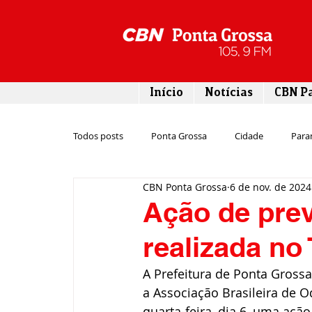
Início
Notícias
CBN P
Todos posts
Ponta Grossa
Cidade
Para
CBN Ponta Grossa
6 de nov. de 2024
Esporte
Emprego
Campos Gerais
Ação de pre
realizada no
Turismo
Rodovias
Agronegócio
A Prefeitura de Ponta Gross
a Associação Brasileira de O
Gastronomia
Tecnologia
Polícia
quarta-feira, dia 6, uma açã