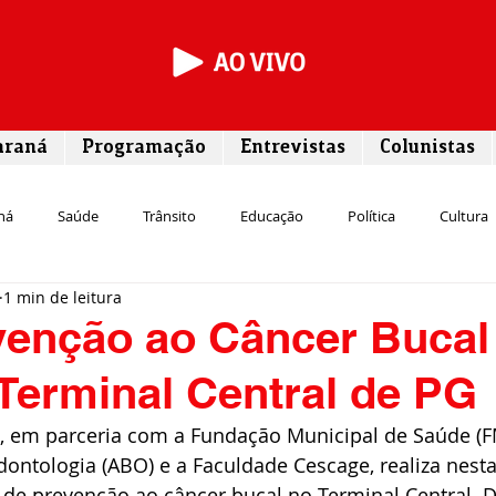
araná
Programação
Entrevistas
Colunistas
ná
Saúde
Trânsito
Educação
Política
Cultura
1 min de leitura
Segurança
Entrevista
Infraestrutura
Agricultura
L
venção ao Câncer Bucal
 Terminal Central de PG
Meio ambiente
Comunicação
Empreendedorismo
Susten
a, em parceria com a Fundação Municipal de Saúde (F
dontologia (ABO) e a Faculdade Cescage, realiza nesta
Transporte
Cultura
Assistência Social
o de prevenção ao câncer bucal no Terminal Central. D