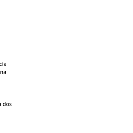
cia 
 na 
 
 dos 