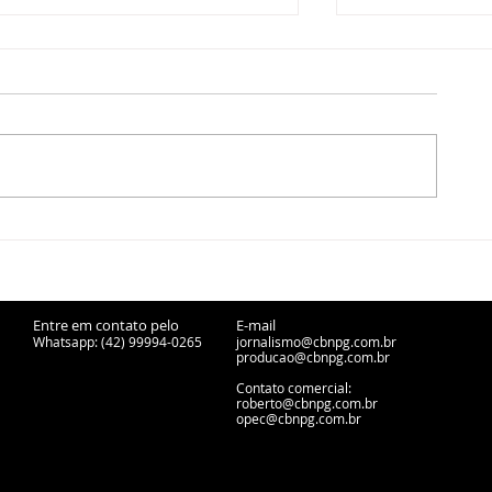
Copel retira 6,8 toneladas
Ponta Grossa
de fiação irregular em
cessão de fer
Ponta Grossa
desativadas p
urbanos
Entre em contato pelo
E-mail
Whatsapp: (42) 99994-0265
jornalismo@cbnpg.com.br
producao@cbnpg.
com.br
Contato comercial:
roberto@cbnpg.com.br
opec@cbnpg.com.br