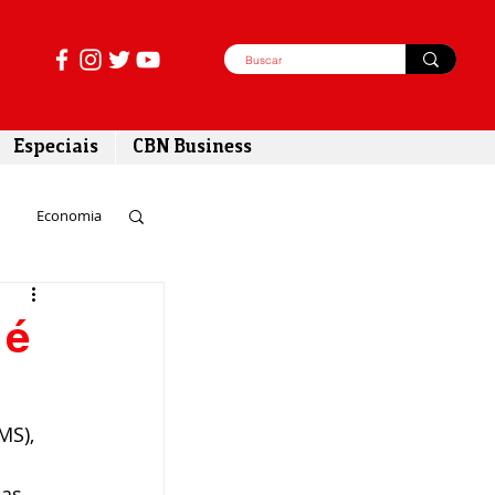
Especiais
CBN Business
Economia
azer
 é
tabilidade
MS), 
 
as 