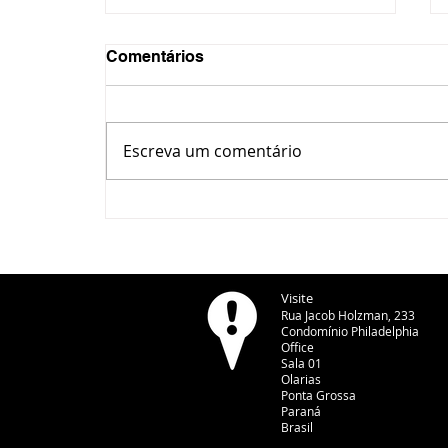
Comentários
Escreva um comentário
IPLAN alerta para barreiras
irregulares em calçadas e
reforça fiscalização em
Ponta Grossa
Visite
Rua Jacob Holzman, 233
Condomínio Philadelphia
Office
Sala 01
Olarias
Ponta Grossa
Paraná
Brasil