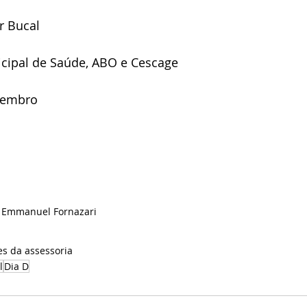
r Bucal
cipal de Saúde, ABO e Cescage
ovembro
de Emmanuel Fornazari
es da assessoria
l
Dia D