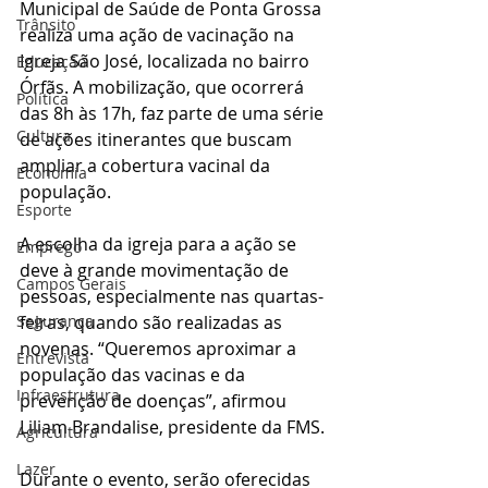
Municipal de Saúde de Ponta Grossa 
Trânsito
realiza uma ação de vacinação na 
Igreja São José, localizada no bairro 
Educação
Órfãs. A mobilização, que ocorrerá 
Política
das 8h às 17h, faz parte de uma série 
Cultura
de ações itinerantes que buscam 
ampliar a cobertura vacinal da 
Economia
população.
Esporte
A escolha da igreja para a ação se 
Emprego
deve à grande movimentação de 
Campos Gerais
pessoas, especialmente nas quartas-
Segurança
feiras, quando são realizadas as 
novenas. “Queremos aproximar a 
Entrevista
população das vacinas e da 
Infraestrutura
prevenção de doenças”, afirmou 
Liliam Brandalise, presidente da FMS.
Agricultura
Lazer
Durante o evento, serão oferecidas 