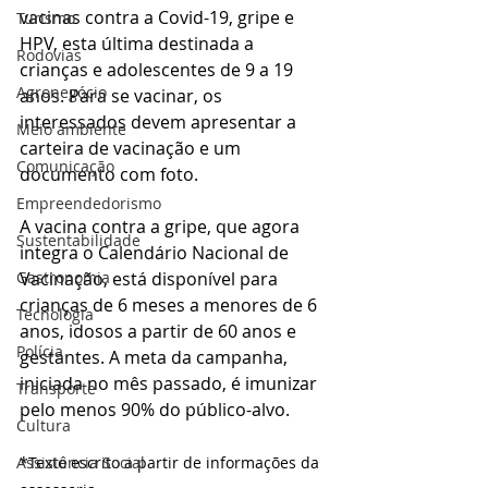
vacinas contra a Covid-19, gripe e 
Turismo
HPV, esta última destinada a 
Rodovias
crianças e adolescentes de 9 a 19 
Agronegócio
anos. Para se vacinar, os 
interessados devem apresentar a 
Meio ambiente
carteira de vacinação e um 
Comunicação
documento com foto.
Empreendedorismo
A vacina contra a gripe, que agora 
Sustentabilidade
integra o Calendário Nacional de 
Gastronomia
Vacinação, está disponível para 
crianças de 6 meses a menores de 6 
Tecnologia
anos, idosos a partir de 60 anos e 
Polícia
gestantes. A meta da campanha, 
iniciada no mês passado, é imunizar 
Transporte
pelo menos 90% do público-alvo.
Cultura
Assistência Social
*Texto escrito a partir de informações da 