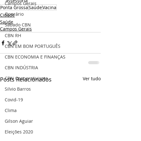
assessoria
Campos Gerais
Ponta Grossa
Saúde
Vacina
Operário
Cidade
Saúde
Sábado CBN
Campos Gerais
CBN RH
CBN EM BOM PORTUGUÊS
CBN ECONOMIA E FINANÇAS
CBN INDÚSTRIA
CBN Cooperativismo
Posts Relacionados
Ver tudo
Silvio Barros
Covid-19
Clima
Gilson Aguiar
Eleições 2020