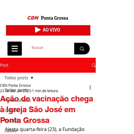
Post
Todos posts
CBN Ponta Grossa
Todos posts
23 de abr. de 2025
1 min de leitura
Ação de vacinação chega
Ponta Grossa
à Igreja São José em
Cidade
Ponta Grossa
Paraná
Nesta quarta-feira (23), a Fundação 
Saúde