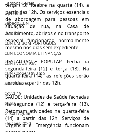
Campos Gerais
terça (13). Reabre na quarta (14), a 
partir das 12h. Os serviços essenciais 
Operário
de abordagem para pessoas em 
Sábado CBN
situação de rua, na Casa de 
Acolhimento, abrigos e no transporte 
CBN RH
especial funcionarão normalmente 
CBN EM BOM PORTUGUÊS
mesmo nos dias sem expediente.
CBN ECONOMIA E FINANÇAS
RESTAURANTE POPULAR: Fecha na 
CBN INDÚSTRIA
segunda-feira (12) e terça (13). Na 
CBN Cooperativismo
quarta-feira (14), as refeições serão 
servidas a partir das 12h.
Silvio Barros
Covid-19
SAÚDE: Unidades de Saúde fechadas 
Clima
na segunda (12) e terça-feira (13). 
Retomam atividades na quarta-feira 
Gilson Aguiar
(14) a partir das 12h. Serviços de 
Eleições 2020
Urgência e Emergência funcionam 