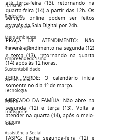
até terça-feira (13), retornando na 
Turismo
quarta-feira (14) a partir das 12h. Os 
Rodovias
serviços online podem ser feitos 
através da Sala Digital por 24h.
Agronegócio
Meio ambiente
PRAÇA DE ATENDIMENTO: Não 
haverá atendimento na segunda (12) 
Comunicação
e terça (13), retornando na quarta 
Empreendedorismo
(14) após às 12 horas.
Sustentabilidade
FEIRA VERDE: O calendário inicia 
Gastronomia
somente no dia 1º de março.
Tecnologia
MERCADO DA FAMÍLIA: Não abre na 
Polícia
segunda (12) e terça (13). Volta a 
Transporte
atender na quarta (14), após o meio-
Cultura
dia.
Assistência Social
FASPG: Fecha segunda-feira (12) e 