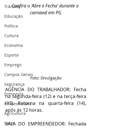
Confira o 'Abre e Fecha' durante o 
Trânsito
carnaval em PG
Educação
Política
Cultura
Economia
Esporte
Emprego
Campos Gerais
Foto: Divulgação
Segurança
AGÊNCIA DO TRABALHADOR: Fecha 
Entrevista
na segunda-feira (12) e na terça-feira 
(13). Retorna na quarta-feira (14), 
Infraestrutura
após às 12 horas.
Agricultura
Lazer
SALA DO EMPREENDEDOR: Fechada 