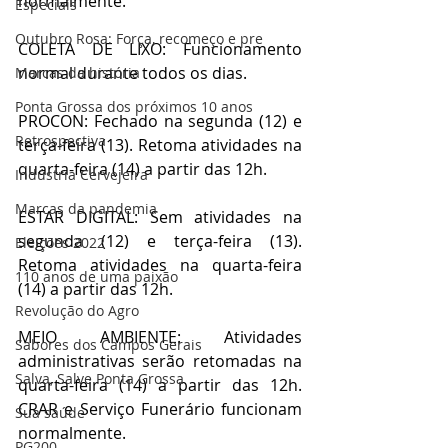
normalmente.
Especiais
Outubro Rosa: Força, recomeço e pre
COLETA DE LIXO: Funcionamento 
normal durante todos os dias.
Marcas da história
Ponta Grossa dos próximos 10 anos
PROCON: Fechado na segunda (12) e 
Retrospectiva
terça-feira (13). Retoma atividades na 
quarta-feira (14) a partir das 12h.
Indústria Cervejeira
Marcas da pandemia
ESTAR DIGITAL: Sem atividades na 
segunda (12) e terça-feira (13). 
Eleições 2022
Retoma atividades na quarta-feira 
110 anos de uma paixão
(14) a partir das 12h.
Revolução do Agro
MEIO AMBIENTE: Atividades 
Sabores dos Campos Gerais
administrativas serão retomadas na 
Salva, Salve Ponta Grossa
quarta-feira (14) a partir das 12h. 
CRAR e Serviço Funerário funcionam 
Sua saúde
normalmente.
PG200