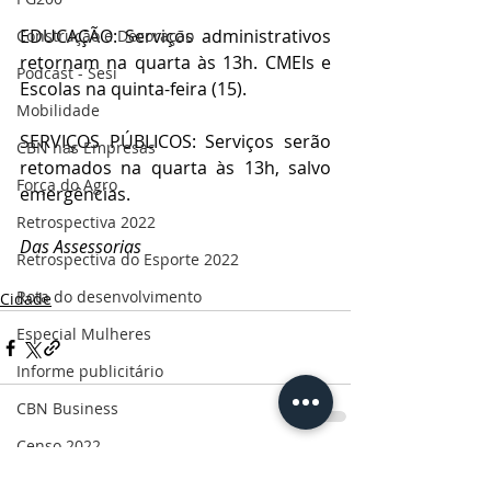
EDUCAÇÃO: Serviços administrativos 
Construção e Decoração
retornam na quarta às 13h. CMEIs e 
Podcast - Sesi
Escolas na quinta-feira (15).
Mobilidade
SERVIÇOS PÚBLICOS: Serviços serão 
CBN nas Empresas
retomados na quarta às 13h, salvo 
Força do Agro
emergências.
Retrospectiva 2022
Das Assessorias
Retrospectiva do Esporte 2022
Rota do desenvolvimento
Cidade
Especial Mulheres
Informe publicitário
CBN Business
Censo 2022
Posts Relacionados
Ver tudo
Ruas da história