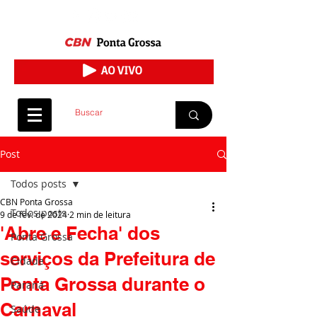
Post
Todos posts
CBN Ponta Grossa
Todos posts
9 de fev. de 2024
2 min de leitura
'Abre e Fecha' dos
Ponta Grossa
serviços da Prefeitura de
Cidade
Ponta Grossa durante o
Paraná
Carnaval
Saúde