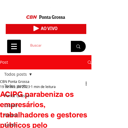
Post
Todos posts
CBN Ponta Grossa
Todos posts
19 de dez. de 2023
1 min de leitura
ACIPG parabeniza os
Ponta Grossa
empresários,
Cidade
trabalhadores e gestores
Paraná
públicos pelo
Saúde