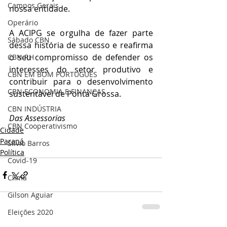
Campos Gerais
nossa entidade.
Operário
A ACIPG se orgulha de fazer parte 
Sábado CBN
dessa história de sucesso e reafirma 
o seu compromisso de defender os 
CBN RH
interesses do setor produtivo e 
CBN EM BOM PORTUGUÊS
contribuir para o desenvolvimento 
CBN ECONOMIA E FINANÇAS
sustentável de Ponta Grossa.
CBN INDÚSTRIA
Das Assessorias
CBN Cooperativismo
Cidade
Paraná
Silvio Barros
Política
Covid-19
Clima
Gilson Aguiar
Eleições 2020