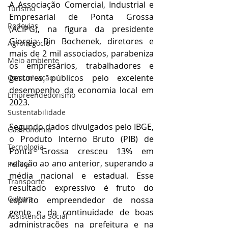
A Associação Comercial, Industrial e 
Turismo
Empresarial de Ponta Grossa 
Rodovias
(ACIPG), na figura da presidente 
Giorgia Bin Bochenek, diretores e 
Agronegócio
mais de 2 mil associados, parabeniza 
Meio ambiente
os empresários, trabalhadores e 
gestores públicos pelo excelente 
Comunicação
desempenho da economia local em 
Empreendedorismo
2023.
Sustentabilidade
Segundo dados divulgados pelo IBGE, 
Gastronomia
o Produto Interno Bruto (PIB) de 
Tecnologia
Ponta Grossa cresceu 13% em 
relação ao ano anterior, superando a 
Polícia
média nacional e estadual. Esse 
Transporte
resultado expressivo é fruto do 
Cultura
espírito empreendedor de nossa 
gente e da continuidade de boas 
Assistência Social
administrações na prefeitura e na 