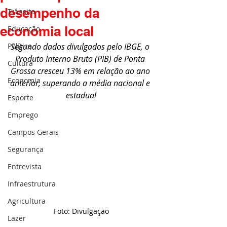
desempenho da
Trânsito
economia local
Educação
Política
Segundo dados divulgados pelo IBGE, o 
Produto Interno Bruto (PIB) de Ponta 
Cultura
Grossa cresceu 13% em relação ao ano 
Economia
anterior, superando a média nacional e 
estadual
Esporte
Emprego
Campos Gerais
Segurança
Entrevista
Infraestrutura
Agricultura
Foto: Divulgação
Lazer