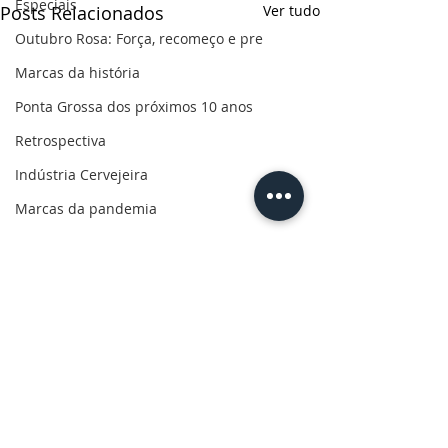
Especiais
Posts Relacionados
Ver tudo
Outubro Rosa: Força, recomeço e pre
Marcas da história
Ponta Grossa dos próximos 10 anos
Retrospectiva
Indústria Cervejeira
Marcas da pandemia
Eleições 2022
110 anos de uma paixão
Revolução do Agro
Sabores dos Campos Gerais
Salva, Salve Ponta Grossa
Sua saúde
Comentários
PG200