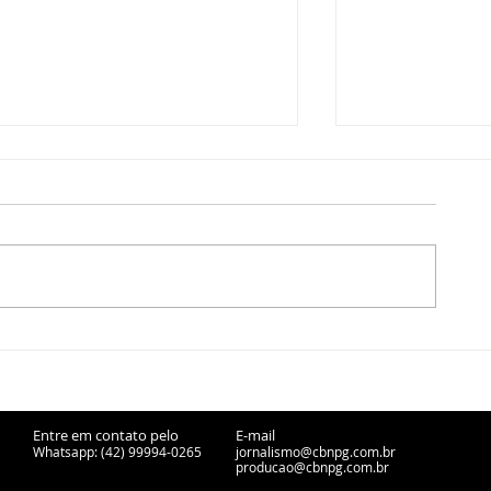
Motorista é investigada por
Autor de hom
tentativa de homicídio após
qualificado é
atropelar adolescentes em
flagrante hor
Castro
crime em Pal
Entre em contato pelo
E-mail
Whatsapp: (42) 99994-0265
jornalismo@cbnpg.com.br
producao@cbnpg.
com.br