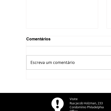
Comentários
Escreva um comentário
CBN Entrevista Paraná -
Romeu Zema, candidato do
Novo à Presidência da
República - 07/08/2026
Visite
Rua Jacob Holzman, 233
Condomínio Philadelphia