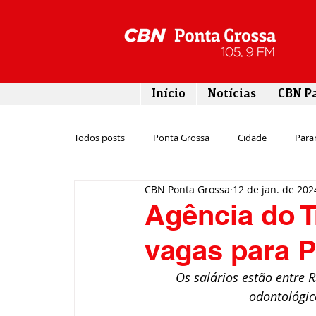
Início
Notícias
CBN P
Todos posts
Ponta Grossa
Cidade
Para
CBN Ponta Grossa
12 de jan. de 202
Esporte
Emprego
Campos Gerais
Agência do T
vagas para 
Turismo
Rodovias
Agronegócio
Os salários estão entre R
odontológic
Gastronomia
Tecnologia
Polícia