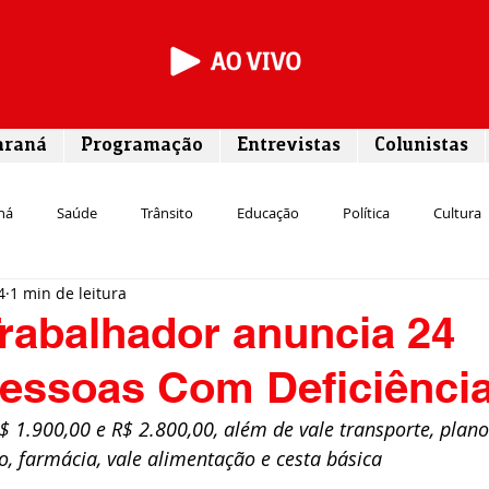
araná
Programação
Entrevistas
Colunistas
ná
Saúde
Trânsito
Educação
Política
Cultura
4
1 min de leitura
Segurança
Entrevista
Infraestrutura
Agricultura
L
rabalhador anuncia 24
Pessoas Com Deficiênci
Meio ambiente
Comunicação
Empreendedorismo
Susten
$ 1.900,00 e R$ 2.800,00, além de vale transporte, plano
o, farmácia, vale alimentação e cesta básica
Transporte
Cultura
Assistência Social