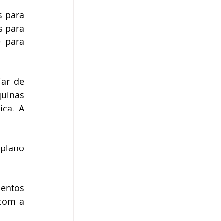
 para 
 para 
 para 
ar de 
uinas 
ca. A 
plano 
ntos 
com a 