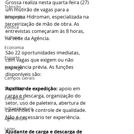
Grossa realiza nesta quarta-feira (27) 
Trânsito
um mutirão de vagas para a 
empresa Hidroman, especializada na 
Educação
terceirização de mão de obra. As 
Política
entrevistas começaram às 8 horas, 
Cultura
na sede da Agência.
Economia
São 22 oportunidades imediatas, 
Esporte
com vagas que exigem ou não 
experiência prévia. As funções 
Emprego
disponíveis são:
Campos Gerais
Segurança
Auxiliar de expedição: 
apoio em 
carga e descarga, organização do 
Entrevista
setor, uso de paleteira, abertura de 
Infraestrutura
caminhões e controle de qualidade. 
Não é necessário ter experiência.
Agricultura
Lazer
Ajudante de carga e descarga de 