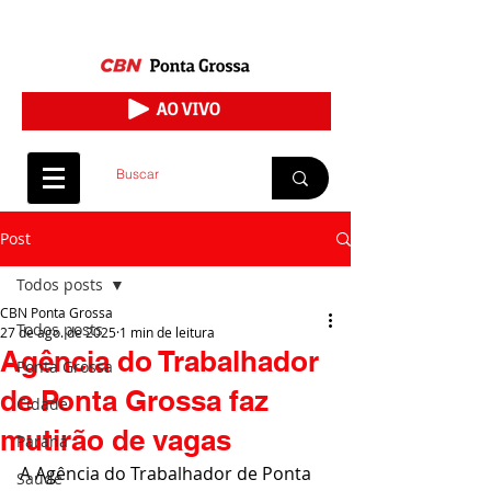
Post
Todos posts
CBN Ponta Grossa
Todos posts
27 de ago. de 2025
1 min de leitura
Agência do Trabalhador
Ponta Grossa
de Ponta Grossa faz
Cidade
mutirão de vagas
Paraná
A Agência do Trabalhador de Ponta 
Saúde