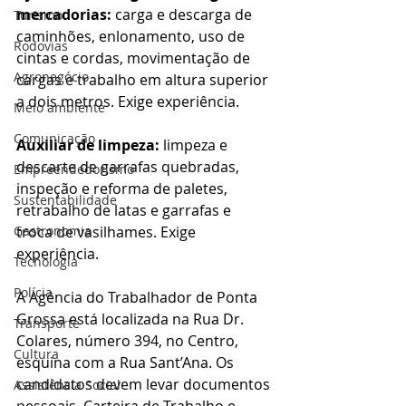
mercadorias: 
carga e descarga de 
Turismo
caminhões, enlonamento, uso de 
Rodovias
cintas e cordas, movimentação de 
Agronegócio
cargas e trabalho em altura superior 
a dois metros. Exige experiência.
Meio ambiente
Comunicação
Auxiliar de limpeza: 
limpeza e 
descarte de garrafas quebradas, 
Empreendedorismo
inspeção e reforma de paletes, 
Sustentabilidade
retrabalho de latas e garrafas e 
Gastronomia
troca de vasilhames. Exige 
experiência.
Tecnologia
Polícia
A Agência do Trabalhador de Ponta 
Grossa está localizada na Rua Dr. 
Transporte
Colares, número 394, no Centro, 
Cultura
esquina com a Rua Sant’Ana. Os 
candidatos devem levar documentos 
Assistência Social