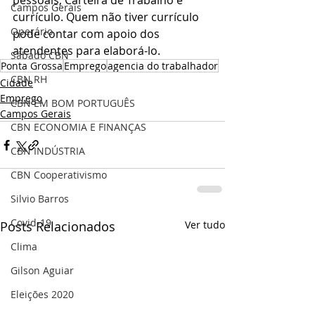
pessoais, Carteira de Trabalho e 
Campos Gerais
currículo. Quem não tiver currículo 
Operário
pode contar com apoio dos 
atendentes para elaborá-lo.
Sábado CBN
Ponta Grossa
Emprego
agencia do trabalhador
CBN RH
Cidade
Emprego
CBN EM BOM PORTUGUÊS
Campos Gerais
CBN ECONOMIA E FINANÇAS
CBN INDÚSTRIA
CBN Cooperativismo
Silvio Barros
Covid-19
Posts Relacionados
Ver tudo
Clima
Gilson Aguiar
Eleições 2020