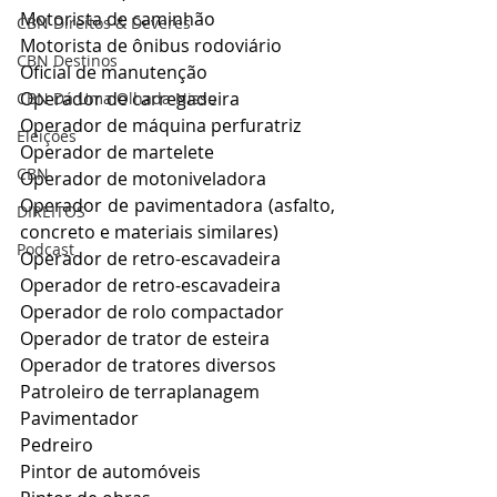
Motorista de caminhão
CBN Direitos & Deveres
Motorista de ônibus rodoviário
CBN Destinos
Oficial de manutenção
Operador de carregadeira
CBN Dá Uma Olhada Nisso
Operador de máquina perfuratriz
Eleições
Operador de martelete
CBN
Operador de motoniveladora
Operador de pavimentadora (asfalto, 
DIREITOS
concreto e materiais similares)
Podcast
Operador de retro-escavadeira
Operador de retro-escavadeira
Operador de rolo compactador
Operador de trator de esteira
Operador de tratores diversos
Patroleiro de terraplanagem
Pavimentador
Pedreiro
Pintor de automóveis