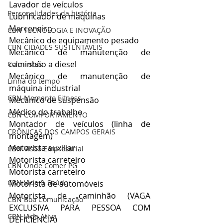
Lavador de veículos
Personalidades da história
Lubrificador de máquinas
Marceneiro
CBN TECNOLOGIA E INOVAÇÃO
Mecânico de equipamento pesado
CBN CIDADES SUSTENTÁVEIS
Mecânico de manutenção de 
caminhão a diesel
Colunistas
Mecânico de manutenção de 
Linha do tempo
máquina industrial
CBN Momento Fitness
Mecânico de suspensão
Médico do trabalho
CBN COMPORTAMENTO
Montador de veículos (linha de 
CRÔNICAS DOS CAMPOS GERAIS
montagem)
Motorista auxiliar
CBN Visão Empresarial
Motorista carreteiro
CBN Onde Comer PG
Motorista carreteiro
CBN Vida & Saúde
Motorista de automóveis
Motorista de caminhão (VAGA 
CBN Boa Comunicação
EXCLUSIVA PARA PESSOA COM 
CBN Vida Ativa
DEFICIÊNCIA)