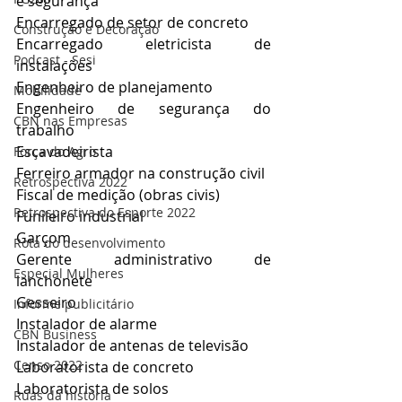
e segurança
Encarregado de setor de concreto
Construção e Decoração
Encarregado eletricista de 
Podcast - Sesi
instalações
Engenheiro de planejamento
Mobilidade
Engenheiro de segurança do 
CBN nas Empresas
trabalho
Escavadeirista
Força do Agro
Ferreiro armador na construção civil
Retrospectiva 2022
Fiscal de medição (obras civis)
Retrospectiva do Esporte 2022
Funileiro industrial
Garçom
Rota do desenvolvimento
Gerente administrativo de 
Especial Mulheres
lanchonete
Gesseiro
Informe publicitário
Instalador de alarme
CBN Business
Instalador de antenas de televisão
Censo 2022
Laboratorista de concreto
Laboratorista de solos
Ruas da história