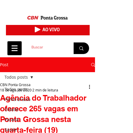
Post
Todos posts
CBN Ponta Grossa
Todos posts
18 de ago. de 2020
2 min de leitura
Agência do Trabalhador
Ponta Grossa
oferece 265 vagas em
Cidade
Ponta Grossa nesta
Paraná
quarta-feira (19)
Saúde