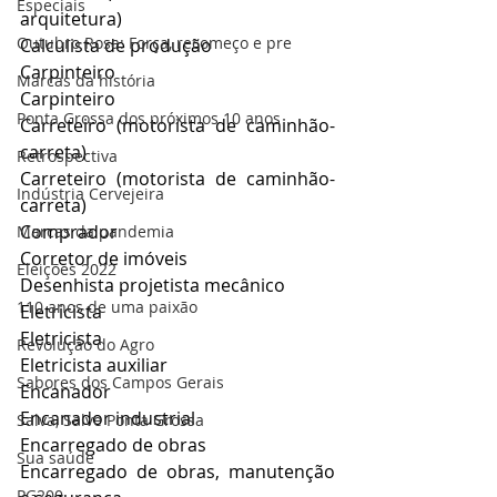
Especiais
arquitetura)
Outubro Rosa: Força, recomeço e pre
Calculista de produção
Carpinteiro
Marcas da história
Carpinteiro
Ponta Grossa dos próximos 10 anos
Carreteiro (motorista de caminhão-
carreta)
Retrospectiva
Carreteiro (motorista de caminhão-
Indústria Cervejeira
carreta)
Comprador
Marcas da pandemia
Corretor de imóveis
Eleições 2022
Desenhista projetista mecânico
110 anos de uma paixão
Eletricista
Eletricista
Revolução do Agro
Eletricista auxiliar
Sabores dos Campos Gerais
Encanador
Encanador industrial
Salva, Salve Ponta Grossa
Encarregado de obras
Sua saúde
Encarregado de obras, manutenção 
PG200