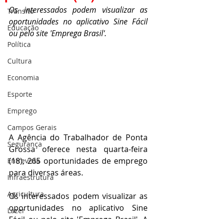
Os interessados podem visualizar as 
Trânsito
oportunidades no aplicativo Sine Fácil 
Educação
ou pelo site 'Emprega Brasil'. 
Política
Cultura
Economia
Esporte
Emprego
Campos Gerais
A Agência do Trabalhador de Ponta 
Segurança
Grossa oferece nesta quarta-feira 
(18), 265 oportunidades de emprego 
Entrevista
para diversas áreas.
Infraestrutura
Agricultura
Os interessados podem visualizar as 
oportunidades no aplicativo Sine 
Lazer