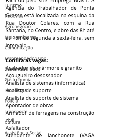
Fácil ou pelo site 'Emprega Brasil'. A 
Turismo
Agência do Trabalhador de Ponta 
Grossa está localizada na esquina da 
Rodovias
Rua Doutor Colares, com a Rua 
Agronegócio
Santana, no Centro, e abre das 8h até 
Meio ambiente
às 16h de segunda a sexta-feira, sem 
intervalo. 
Comunicação
Empreendedorismo
Confira as vagas:
Acabador de mármore e granito
Sustentabilidade
Açougueiro desossador
Gastronomia
Analista de sistemas (informática)
Analista de suporte
Tecnologia
Analista de suporte de sistema
Polícia
Apontador de obras
Transporte
Armador de ferragens na construção 
civil
Cultura
Asfaltador
Assistência Social
Atendente de lanchonete (VAGA 