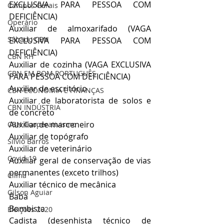
EXCLUSIVA PARA PESSOA COM 
Campos Gerais
DEFICIÊNCIA)
Operário
Auxiliar de almoxarifado (VAGA 
Sábado CBN
EXCLUSIVA PARA PESSOA COM 
DEFICIÊNCIA)
CBN RH
Auxiliar de cozinha (VAGA EXCLUSIVA 
CBN EM BOM PORTUGUÊS
PARA PESSOA COM DEFICIÊNCIA)
Auxiliar de escritório
CBN ECONOMIA E FINANÇAS
Auxiliar de laboratorista de solos e 
CBN INDÚSTRIA
de concreto
Auxiliar de marceneiro
CBN Cooperativismo
Auxiliar de topógrafo
Silvio Barros
Auxiliar de veterinário
Covid-19
Auxiliar geral de conservação de vias 
permanentes (exceto trilhos)
Clima
Auxiliar técnico de mecânica
Gilson Aguiar
Babá
Bombista
Eleições 2020
Cadista (desenhista técnico de 