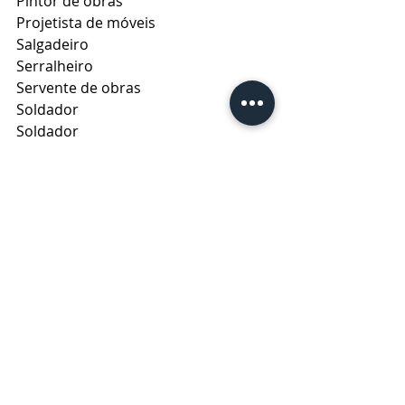
Pintor de obras
Projetista de móveis
Salgadeiro
Serralheiro
Servente de obras
Soldador
Soldador
Supervisor comercial
Supervisor de manutenção em 
lubrificação de vias permanentes
Técnico agrícola
Técnico em eletromecânica
Técnico em laboratório e campo de 
construção civil
Topógrafo
Vendedor interno
Vendedor pracista
Vigia
Cidade