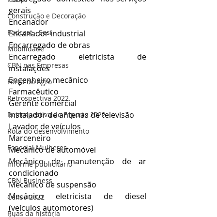
gerais
Construção e Decoração
Encanador
Podcast - Sesi
Encanador industrial
Encarregado de obras
Mobilidade
Encarregado eletricista de 
CBN nas Empresas
instalações
Engenheiro mecânico
Força do Agro
Farmacêutico
Retrospectiva 2022
Gerente comercial
Instalador de antenas de televisão
Retrospectiva do Esporte 2022
Lavador de veículos
Rota do desenvolvimento
Marceneiro
Especial Mulheres
Mecânico de automóvel
Mecânico de manutenção de ar 
Informe publicitário
condicionado
CBN Business
Mecânico de suspensão
Mecânico eletricista de diesel 
Censo 2022
(veículos automotores)
Ruas da história