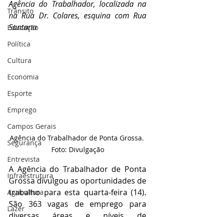
Agência do Trabalhador, localizada na 
Trânsito
na Rua Dr. Colares, esquina com Rua 
Santana
Educação
Política
Cultura
Economia
Esporte
Emprego
Campos Gerais
Agência do Trabalhador de Ponta Grossa. 
Segurança
Foto: Divulgação
Entrevista
A Agência do Trabalhador de Ponta 
Infraestrutura
Grossa divulgou as oportunidades de 
trabalho para esta quarta-feira (14). 
Agricultura
São 363 vagas de emprego para 
Lazer
diversas áreas e níveis de 