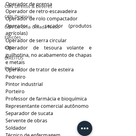
Operador de prensa
CBN Direitos & Deveres
Operador de retro-escavadeira
CBN Destinos
Operador de rolo compactador
Operador de secador (produtos 
CBN Dá Uma Olhada Nisso
agrícolas)
Eleições
Operador de serra circular
Operador de tesoura volante e 
CBN
guilhotina, no acabamento de chapas 
DIREITOS
e metais
Podcast
Operador de trator de esteira
Pedreiro
Pintor industrial
Porteiro
Professor de farmácia e bioquímica
Representante comercial autônomo
Separador de sucata
Servente de obras
Soldador
Técnico de enfermagem