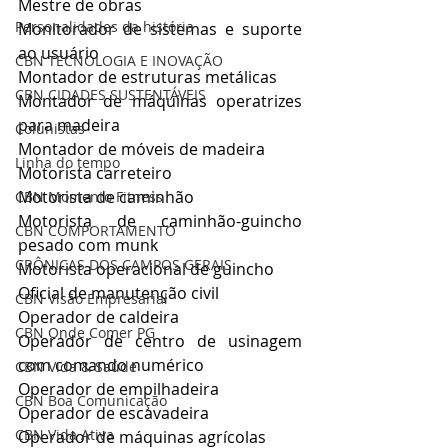
Mestre de obras
Personalidades da história
Monitorador de sistemas e suporte 
ao usuário
CBN TECNOLOGIA E INOVAÇÃO
Montador de estruturas metálicas
CBN CIDADES SUSTENTÁVEIS
Montador de máquinas operatrizes 
para madeira
Colunistas
Montador de móveis de madeira
Linha do tempo
Motorista carreteiro
Motorista de caminhão
CBN Momento Fitness
Motorista de caminhão-guincho 
CBN COMPORTAMENTO
pesado com munk
CRÔNICAS DOS CAMPOS GERAIS
Motorista operacional de guincho
Oficial de manutenção civil
CBN Visão Empresarial
Operador de caldeira
CBN Onde Comer PG
Operador de centro de usinagem 
com comando numérico
CBN Vida & Saúde
Operador de empilhadeira
CBN Boa Comunicação
Operador de escavadeira
CBN Vida Ativa
Operador de máquinas agrícolas