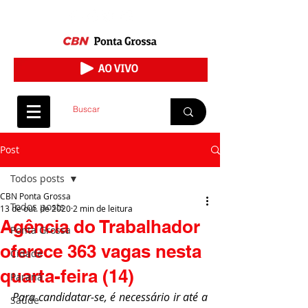
Post
Todos posts
CBN Ponta Grossa
Todos posts
13 de out. de 2020
2 min de leitura
Agência do Trabalhador
Ponta Grossa
oferece 363 vagas nesta
Cidade
quarta-feira (14)
Paraná
Para candidatar-se, é necessário ir até a 
Saúde