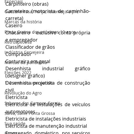
Especiais
Carpinteiro (obras)
Carreteiro (motorista de caminhão-
Outubro Rosa: Força, recomeço e pre
carreta)
Marcas da história
Caseiro
Ponta Grossa dos próximos 10 anos
Chacareiro - exclusive conta própria 
e empregador
Retrospectiva
Classificador de grãos
Indústria Cervejeira
Comprador
Costureira em geral
Marcas da pandemia
Desenhista industrial gráfico 
Eleições 2022
(designer gráfico)
Desenhista projetista de construção 
110 anos de uma paixão
civil
Revolução do Agro
Eletricista
Sabores dos Campos Gerais
Eletricista de instalações de veículos 
automotores
Salva, Salve Ponta Grossa
Eletricista de instalações industriais
Sua saúde
Eletricista de manutenção industrial
Empregado  doméstico  nos serviços 
PG200