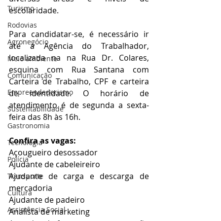
Turismo
escolaridade.   
Rodovias
Para candidatar-se, é necessário ir 
Agronegócio
até a Agência do Trabalhador, 
localizada na na Rua Dr. Colares, 
Meio ambiente
esquina com Rua Santana com 
Comunicação
Carteira de Trabalho, CPF e carteira 
Empreendedorismo
de identidade. O horário de 
atendimento é de segunda a sexta-
Sustentabilidade
feira das 8h às 16h.
Gastronomia
Confira as vagas: 
Tecnologia
Açougueiro desossador
Polícia
Ajudante de cabeleireiro
Ajudante de carga e descarga de 
Transporte
mercadoria
Cultura
Ajudante de padeiro
Assistência Social
Analista de marketing