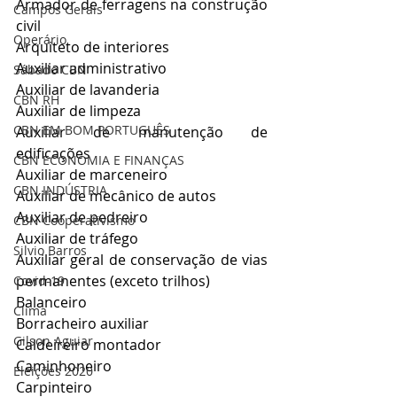
Armador de ferragens na construção 
Campos Gerais
civil
Operário
Arquiteto de interiores
Auxiliar administrativo
Sábado CBN
Auxiliar de lavanderia
CBN RH
Auxiliar de limpeza
CBN EM BOM PORTUGUÊS
Auxiliar de manutenção de 
edificações
CBN ECONOMIA E FINANÇAS
Auxiliar de marceneiro
CBN INDÚSTRIA
Auxiliar de mecânico de autos
Auxiliar de pedreiro
CBN Cooperativismo
Auxiliar de tráfego
Silvio Barros
Auxiliar geral de conservação de vias 
permanentes (exceto trilhos)
Covid-19
Balanceiro
Clima
Borracheiro auxiliar
Gilson Aguiar
Caldeireiro montador
Caminhoneiro
Eleições 2020
Carpinteiro