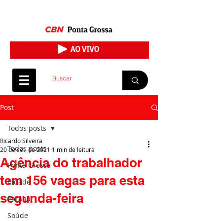
Post
Todos posts
Ricardo Silveira
Todos posts
20 de set. de 2021
1 min de leitura
Agência do trabalhador
Ponta Grossa
tem 156 vagas para esta
Cidade
segunda-feira
Paraná
Saúde