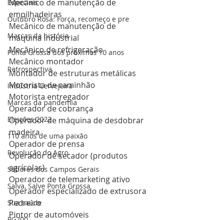
Mecânico de manutenção de 
Especiais
empilhadeiras
Outubro Rosa: Força, recomeço e pre
Mecânico de manutenção de 
Marcas da história
máquina industrial
Mecânico de refrigeração
Ponta Grossa dos próximos 10 anos
Mecânico montador
Retrospectiva
Montador de estruturas metálicas
Motorista de caminhão
Indústria Cervejeira
Motorista entregador
Marcas da pandemia
Operador de cobrança
Eleições 2022
Operador de máquina de desdobrar 
madeira
110 anos de uma paixão
Operador de prensa
Revolução do Agro
Operador de secador (produtos 
agrícolas)
Sabores dos Campos Gerais
Operador de telemarketing ativo
Salva, Salve Ponta Grossa
Operador especializado de extrusora
Pedreiro
Sua saúde
Pintor de automóveis
PG200