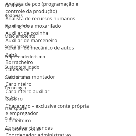
Analista de pcp (programação e 
Turismo
controle da produção)
Rodovias
Analista de recursos humanos
Auxiliar de almoxarifado
Agronegócio
Auxiliar de cozinha
Meio ambiente
Auxiliar de marceneiro
Comunicação
Auxiliar de mecânico de autos
Babá
Empreendedorismo
Borracheiro
Sustentabilidade
Cabeleireiro
Caldeireiro montador
Gastronomia
Carpinteiro
Tecnologia
Carpinteiro auxiliar
Polícia
Caseiro
Chacareiro – exclusive conta própria 
Transporte
e empregador
Cultura
Confeiteiro
Consultor de vendas
Assistência Social
Coordenador administrativo