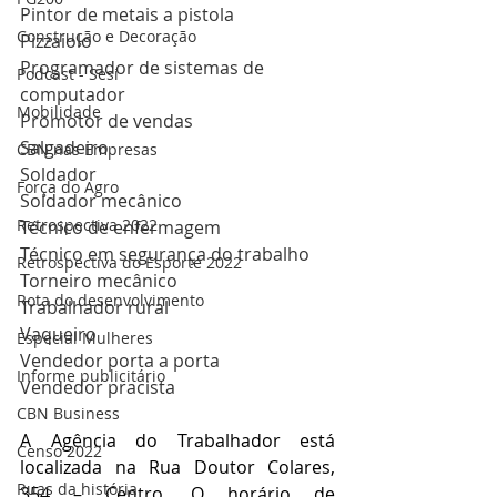
Pintor de metais a pistola
Construção e Decoração
Pizzaiolo
Programador de sistemas de 
Podcast - Sesi
computador
Mobilidade
Promotor de vendas
Salgadeiro
CBN nas Empresas
Soldador
Força do Agro
Soldador mecânico
Retrospectiva 2022
Técnico de enfermagem
Técnico em segurança do trabalho
Retrospectiva do Esporte 2022
Torneiro mecânico
Rota do desenvolvimento
Trabalhador rural
Vaqueiro
Especial Mulheres
Vendedor porta a porta
Informe publicitário
Vendedor pracista
CBN Business
A Agência do Trabalhador está 
Censo 2022
localizada na Rua Doutor Colares, 
Ruas da história
354 – Centro. O horário de 