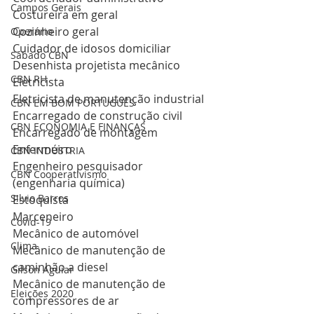
Campos Gerais
Costureira em geral
Cozinheiro geral
Operário
Cuidador de idosos domiciliar
Sábado CBN
Desenhista projetista mecânico
CBN RH
Eletricista
Eletricista de manutenção industrial
CBN EM BOM PORTUGUÊS
Encarregado de construção civil
CBN ECONOMIA E FINANÇAS
Encarregado de montagem
Enfermeiro
CBN INDÚSTRIA
Engenheiro pesquisador 
CBN Cooperativismo
(engenharia química)
Silvio Barros
Estoquista
Marceneiro
Covid-19
Mecânico de automóvel
Clima
Mecânico de manutenção de 
caminhão a diesel
Gilson Aguiar
Mecânico de manutenção de 
Eleições 2020
compressores de ar