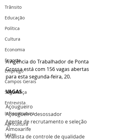
Trânsito
Educação
Política
Cultura
Economia
Esporte
A Agência do Trabalhador de Ponta 
Grossa está com 156 vagas abertas 
Emprego
para esta segunda-feira, 20.
Campos Gerais
VAGAS
Segurança
Entrevista
Açougueiro
Infraestrutura
Açougueiro desossador
Agente de recrutamento e seleção
Agricultura
Almoxarife
Lazer
Analista de controle de qualidade