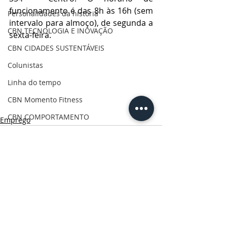
funcionamento é das 8h às 16h (sem 
Personalidades da história
intervalo para almoço), de segunda a 
CBN TECNOLOGIA E INOVAÇÃO
sexta-feira.
CBN CIDADES SUSTENTÁVEIS
Colunistas
Linha do tempo
CBN Momento Fitness
CBN COMPORTAMENTO
Emprego
CRÔNICAS DOS CAMPOS GERAIS
CBN Visão Empresarial
CBN Onde Comer PG
CBN Vida & Saúde
Posts Relacionados
Ver tudo
CBN Boa Comunicação
CBN Vida Ativa