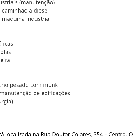
ustriais (manutenção)
 caminhão a diesel
máquina industrial
licas
olas
eira
ncho pesado com munk
a manutenção de edificações
rgia)
á localizada na Rua Doutor Colares, 354 – Centro. O 