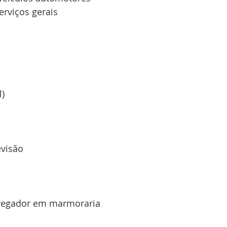
rviços gerais
l)
evisão
pregador em marmoraria