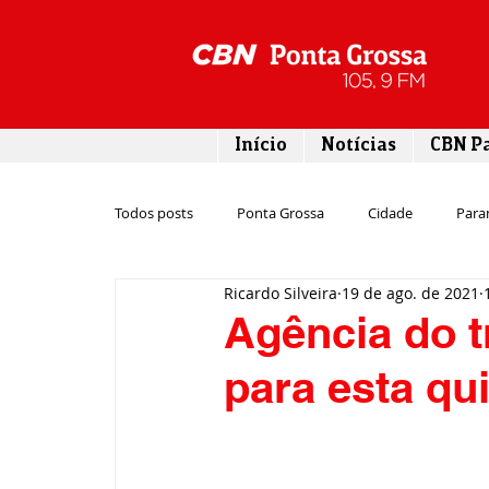
Início
Notícias
CBN P
Todos posts
Ponta Grossa
Cidade
Para
Ricardo Silveira
19 de ago. de 2021
Esporte
Emprego
Campos Gerais
Agência do t
para esta qui
Turismo
Rodovias
Agronegócio
Gastronomia
Tecnologia
Polícia