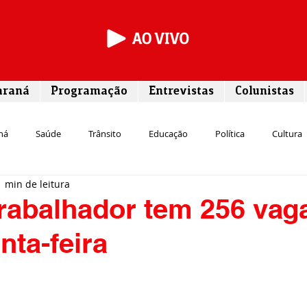
araná
Programação
Entrevistas
Colunistas
ná
Saúde
Trânsito
Educação
Política
Cultura
1 min de leitura
Segurança
Entrevista
Infraestrutura
Agricultura
L
rabalhador tem 256 vag
nta-feira
Meio ambiente
Comunicação
Empreendedorismo
Susten
Transporte
Cultura
Assistência Social