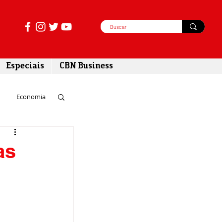
Especiais
CBN Business
Economia
azer
as
tabilidade