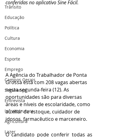
conferidas no aplicativo Sine Fácil. 
Trânsito
Educação
Política
Cultura
Economia
Esporte
Emprego
A Agência do Trabalhador de Ponta 
Campos Gerais
Grossa está com 208 vagas abertas 
nesta segunda-feira (12). As 
Segurança
oportunidades são para diversas 
Entrevista
áreas e níveis de escolaridade, como 
Infraestrutura
auxiliar de estoque, cuidador de 
idosos, farmacêutico e marceneiro.
Agricultura
Lazer
O candidato pode conferir todas as 