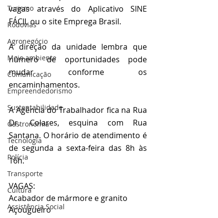
Turismo
vagas através do Aplicativo SINE 
FÁCIL ou o site Emprega Brasil. 
Rodovias
Agronegócio
A direção da unidade lembra que 
Meio ambiente
número de oportunidades pode 
mudar conforme os 
Comunicação
encaminhamentos. 
Empreendedorismo
Sustentabilidade
A Agência do Trabalhador fica na Rua 
Dr. Colares, esquina com Rua 
Gastronomia
Santana. O horário de atendimento é 
Tecnologia
de segunda a sexta-feira das 8h às 
Polícia
16h.
Transporte
VAGAS: 
Cultura
Acabador de mármore e granito
Assistência Social
Açougueiro