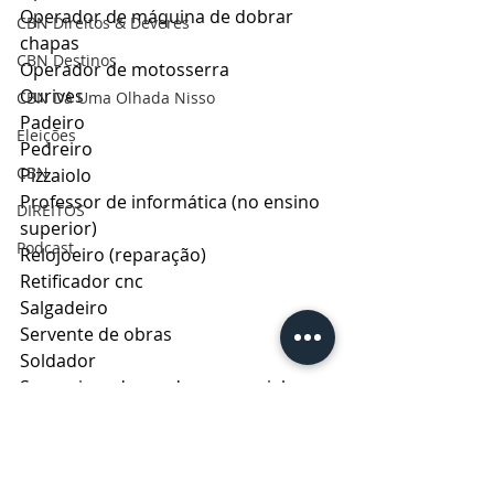
Operador de máquina de dobrar 
CBN Direitos & Deveres
chapas
CBN Destinos
Operador de motosserra
Ourives
CBN Dá Uma Olhada Nisso
Padeiro
Eleições
Pedreiro
CBN
Pizzaiolo
Professor de informática (no ensino 
DIREITOS
superior)
Podcast
Relojoeiro (reparação)
Retificador cnc
Salgadeiro
Servente de obras
Soldador
Supervisor de vendas comercial
Técnico de enfermagem
Técnico em segurança do trabalho
Torneiro mecânico
Trabalhador rural