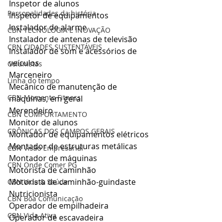
Inspetor de alunos
Personalidades da história
Inspetor de equipamentos
Instalador de alarme
CBN TECNOLOGIA E INOVAÇÃO
Instalador de antenas de televisão
CBN CIDADES SUSTENTÁVEIS
Instalador de som e acessórios de 
veículos
Colunistas
Marceneiro
Linha do tempo
Mecânico de manutenção de 
CBN Momento Fitness
máquinas, em geral
Merendeiro
CBN COMPORTAMENTO
Monitor de alunos
CRÔNICAS DOS CAMPOS GERAIS
Montador de equipamentos elétricos
Montador de estruturas metálicas
CBN Visão Empresarial
Montador de máquinas
CBN Onde Comer PG
Motorista de caminhão
Motorista de caminhão-guindaste
CBN Vida & Saúde
Nutricionista
CBN Boa Comunicação
Operador de empilhadeira
CBN Vida Ativa
Operador de escavadeira