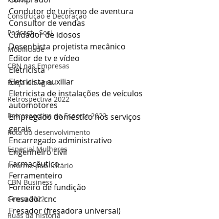
Condutor de turismo de aventura
Construção e Decoração
Consultor de vendas
Podcast - Sesi
Cuidador de idosos
Desenhista projetista mecânico
Mobilidade
Editor de tv e vídeo
CBN nas Empresas
Eletricista
Eletricista auxiliar
Força do Agro
Eletricista de instalações de veículos 
Retrospectiva 2022
automotores
Retrospectiva do Esporte 2022
Empregado doméstico nos serviços 
gerais
Rota do desenvolvimento
Encarregado administrativo
Especial Mulheres
Engenheiro civil
Farmacêutico
Informe publicitário
Ferramenteiro
CBN Business
Forneiro de fundição
Fresador cnc
Censo 2022
Fresador (fresadora universal)
Ruas da história