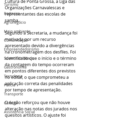
Cultura de Ponta Grossa, a Liga das 
Turismo
Organizações Carnavalescas e 
Rodovias
representantes das escolas de 
samba.
Agronegócio
Meio ambiente
Segundo a Secretaria, a mudança foi 
motivada por um recurso 
Comunicação
apresentado devido a divergências 
Empreendedorismo
na cronometragem dos desfiles. Foi 
identificado que o início e o término 
Sustentabilidade
da contagem do tempo ocorreram 
Gastronomia
em pontos diferentes dos previstos 
Tecnologia
no edital, o que comprometeu a 
aplicação correta das penalidades 
Polícia
por tempo de apresentação.
Transporte
O órgão reforçou que não houve 
Cultura
alteração nas notas dos jurados nos 
Assistência Social
quesitos artísticos. O ajuste foi 