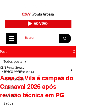
Post
Todos posts
CBN Ponta Grossa
Todos posts
16 de fev.
2 min de leitura
Ases da Vila é campeã do
Ponta Grossa
Carnaval 2026 após
Cidade
revisão técnica em PG
Paraná
Saúde