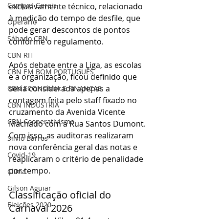
Campos Gerais
exclusivamente técnico, relacionado 
à medição do tempo de desfile, que 
Operário
pode gerar descontos de pontos 
Sábado CBN
conforme o regulamento.
CBN RH
Após debate entre a Liga, as escolas 
CBN EM BOM PORTUGUÊS
e a organização, ficou definido que 
seria considerada apenas a 
CBN ECONOMIA E FINANÇAS
contagem feita pelo staff fixado no 
CBN INDÚSTRIA
cruzamento da Avenida Vicente 
CBN Cooperativismo
Machado com a Rua Santos Dumont. 
Com isso, as auditoras realizaram 
Silvio Barros
nova conferência geral das notas e 
Covid-19
reaplicaram o critério de penalidade 
por tempo.
Clima
Gilson Aguiar
Classificação oficial do 
Eleições 2020
Carnaval 2026