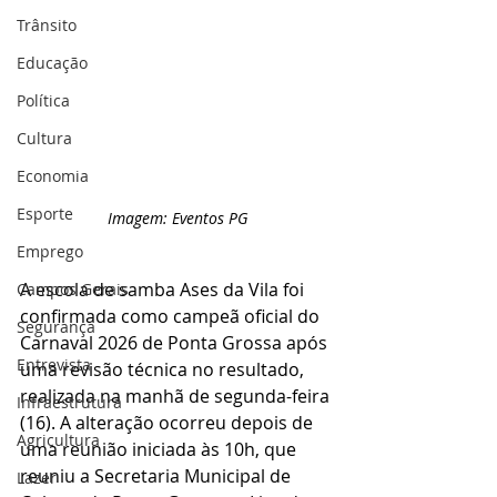
Trânsito
Educação
Política
Cultura
Economia
Esporte
Imagem: Eventos PG
Emprego
A escola de samba Ases da Vila foi 
Campos Gerais
confirmada como campeã oficial do 
Segurança
Carnaval 2026 de Ponta Grossa após 
Entrevista
uma revisão técnica no resultado, 
realizada na manhã de segunda-feira 
Infraestrutura
(16). A alteração ocorreu depois de 
Agricultura
uma reunião iniciada às 10h, que 
reuniu a Secretaria Municipal de 
Lazer