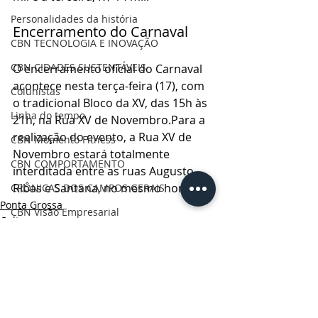
Personalidades da história
Encerramento do Carnaval
CBN TECNOLOGIA E INOVAÇÃO
CBN CIDADES SUSTENTÁVEIS
O encerramento oficial do Carnaval 
acontece nesta terça-feira (17), com 
Colunistas
o tradicional Bloco da XV, das 15h às 
Linha do tempo
21h, na Rua XV de Novembro.Para a 
realização do evento, a Rua XV de 
CBN Momento Fitness
Novembro estará totalmente 
CBN COMPORTAMENTO
interditada entre as ruas Augusto 
Ribas e Santana, no mesmo horário.
CRÔNICAS DOS CAMPOS GERAIS
Ponta Grossa
CBN Visão Empresarial
Cultura
CBN Onde Comer PG
CBN Vida & Saúde
CBN Boa Comunicação
CBN Vida Ativa