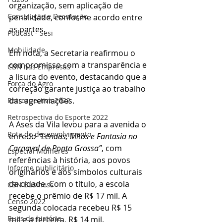
organização, sem aplicação de 
Construção e Decoração
penalidade, conforme acordo entre 
as partes.
Podcast - Sesi
Mobilidade
Em nota, a Secretaria reafirmou o 
compromisso com a transparência e 
CBN nas Empresas
a lisura do evento, destacando que a 
Força do Agro
correção garante justiça ao trabalho 
das agremiações.
Retrospectiva 2022
Retrospectiva do Esporte 2022
A Ases da Vila levou para a avenida o 
Rota do desenvolvimento
enredo 
“Lendas, Mitos e Fantasia no 
Carnaval de Ponta Grossa”
, com 
Especial Mulheres
referências à história, aos povos 
Informe publicitário
originários e aos símbolos culturais 
da cidade. Com o título, a escola 
CBN Business
recebe o prêmio de R$ 17 mil. A 
Censo 2022
segunda colocada recebeu R$ 15 
Ruas da história
mil e a terceira, R$ 14 mil.