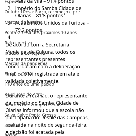
Ases da Vila – 91,4 pontos
Especiais
Império do Samba Cidade de 
Outubro Rosa: Força, recomeço e pre
Olarias – 81,8 pontos
Marcas da história
Acadêmicos Unidos da Furiosa – 
79,2 pontos
Ponta Grossa dos próximos 10 anos
Retrospectiva
De acordo com a Secretaria 
Municipal de Cultura, todos os 
Indústria Cervejeira
representantes presentes 
Marcas da pandemia
concordaram com a deliberação 
final, que foi registrada em ata e 
Eleições 2022
validada coletivamente.
110 anos de uma paixão
Revolução do Agro
Durante a reunião, o representante 
da Império do Samba Cidade de 
Sabores dos Campos Gerais
Olarias informou que a escola não 
Salva, Salve Ponta Grossa
participaria do Desfile das Campeãs, 
realizado na noite de segunda-feira. 
Sua saúde
A decisão foi acatada pela 
PG200