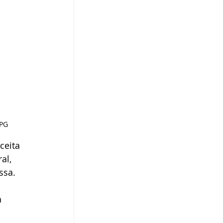
MPG
ceita 
al, 
ssa. 
 