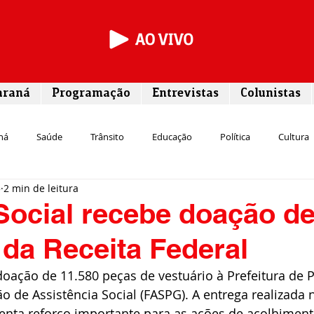
araná
Programação
Entrevistas
Colunistas
ná
Saúde
Trânsito
Educação
Política
Cultura
5
2 min de leitura
Segurança
Entrevista
Infraestrutura
Agricultura
L
Social recebe doação d
 da Receita Federal
Meio ambiente
Comunicação
Empreendedorismo
Susten
 doação de 11.580 peças de vestuário à Prefeitura de 
 de Assistência Social (FASPG). A entrega realizada 
Transporte
Cultura
Assistência Social
esenta reforço importante para as ações de acolhiment