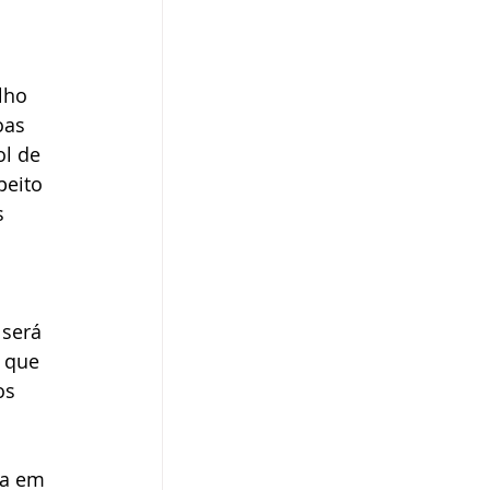
lho 
oas 
l de 
peito 
s 
 será 
 que 
os 
ra em 