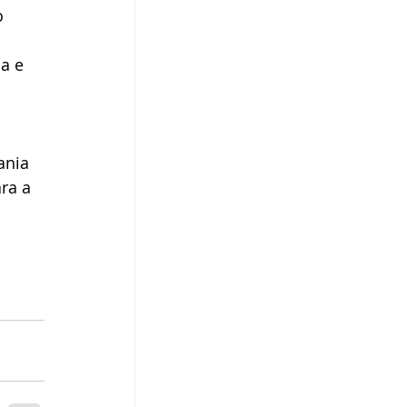
o 
 
a e 
ania 
ra a 