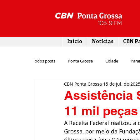
Início
Notícias
CBN P
Todos posts
Ponta Grossa
Cidade
Para
CBN Ponta Grossa
15 de jul. de 202
Esporte
Emprego
Campos Gerais
Assistência 
11 mil peças
Turismo
Rodovias
Agronegócio
A Receita Federal realizou a
Grossa, por meio da Fundação
Gastronomia
Tecnologia
Polícia
última sexta-feira (11) repr