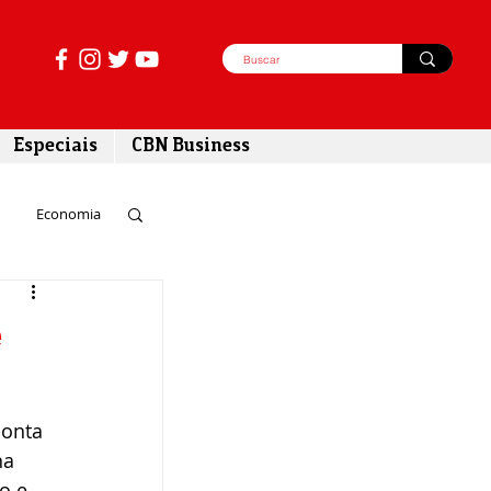
Especiais
CBN Business
Economia
azer
e
tabilidade
Ponta 
na 
o e 