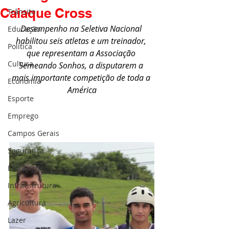
Caiaque Cross
Trânsito
Desempenho na Seletiva Nacional 
Educação
habilitou seis atletas e um treinador, 
Política
que representam a Associação 
Cultura
Semeando Sonhos, a disputarem a 
mais importante competição de toda a 
Economia
América
Esporte
Emprego
Campos Gerais
Segurança
Entrevista
Infraestrutura
Agricultura
Lazer