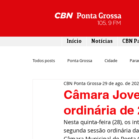
Início
Notícias
CBN P
Todos posts
Ponta Grossa
Cidade
Para
CBN Ponta Grossa
29 de ago. de 20
Esporte
Emprego
Campos Gerais
Câmara Jove
ordinária de
Turismo
Rodovias
Agronegócio
Nesta quinta-feira (28), os 
segunda sessão ordinária da
Gastronomia
Tecnologia
Polícia
Câmara Municipal de Ponta 