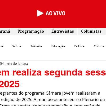
araná
Programação
Entrevistas
Colunistas
ná
Saúde
Trânsito
Educação
Política
Cultura
25
1 min de leitura
Segurança
Entrevista
Infraestrutura
Agricultura
L
m realiza segunda ses
 2025
Meio ambiente
Comunicação
Empreendedorismo
Susten
integrantes do programa Câmara Jovem realizaram a 
 edição de 2025. A reunião aconteceu no Plenário da 
Transporte
Cultura
Assistência Social
Grossa e contou com a proposição e aprovação de 