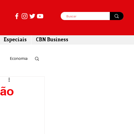
Especiais
CBN Business
Economia
azer
são
tabilidade