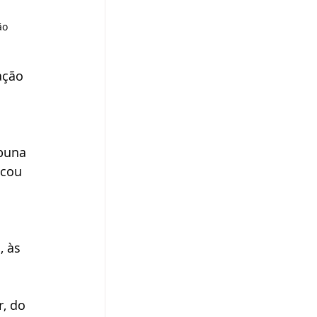
ão
ação 
buna 
acou 
 às 
, do 