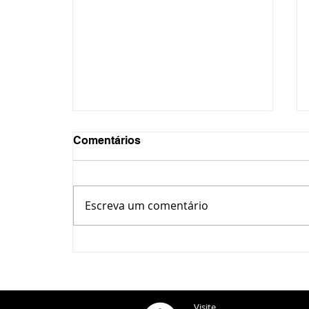
Comentários
Escreva um comentário
Motorista é investigada por
tentativa de homicídio após
atropelar adolescentes em
Castro
Visite