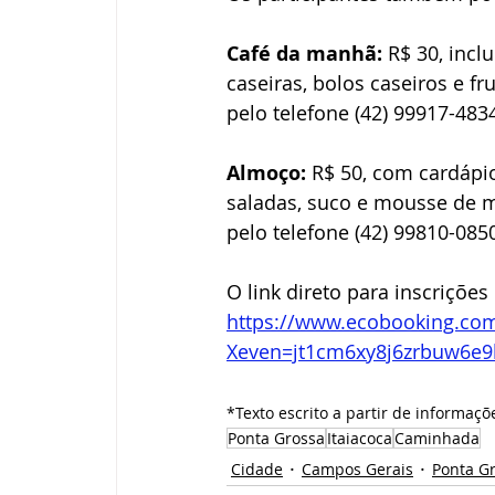
Café da manhã:
 R$ 30, incl
caseiras, bolos caseiros e f
pelo telefone (42) 99917-483
Almoço:
 R$ 50, com cardápio
saladas, suco e mousse de 
pelo telefone (42) 99810-085
O link direto para inscrições 
https://www.ecobooking.com
Xeven=jt1cm6xy8j6zrbuw6e9
*Texto escrito a partir de informaçõ
Ponta Grossa
Itaiacoca
Caminhada
Cidade
Campos Gerais
Ponta G