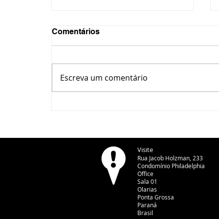
Comentários
Escreva um comentário
Copel retira 6,8 toneladas
de fiação irregular em
Ponta Grossa
Visite
Rua Jacob Holzman, 233
Condomínio Philadelphia
Office
Sala 01
Olarias
Ponta Grossa
Paraná
Brasil