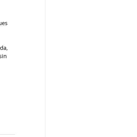
ues 
da, 
in 