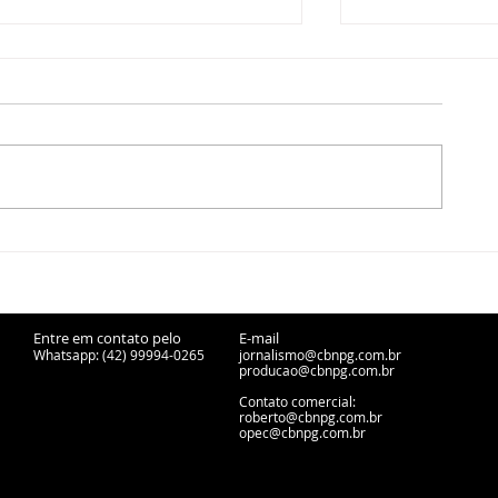
Ponta Grossa avança na
Inscrições pa
cessão de ferrovias
técnicos inte
desativadas para projetos
IFPR Ponta G
urbanos
na reta final
Entre em contato pelo
E-mail
Whatsapp: (42) 99994-0265
jornalismo@cbnpg.com.br
producao@cbnpg.
com.br
Contato comercial:
roberto@cbnpg.com.br
opec@cbnpg.com.br