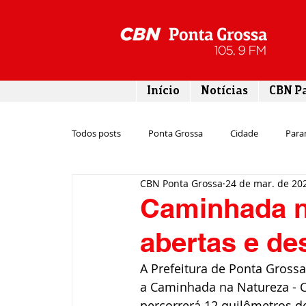
Início
Notícias
CBN P
Todos posts
Ponta Grossa
Cidade
Para
CBN Ponta Grossa
24 de mar. de 20
Esporte
Emprego
Campos Gerais
Caminhada n
abertas e de
Turismo
Rodovias
Agronegócio
A Prefeitura de Ponta Grossa
a Caminhada na Natureza - Ci
Gastronomia
Tecnologia
Polícia
percorrerá 12 quilômetros de 