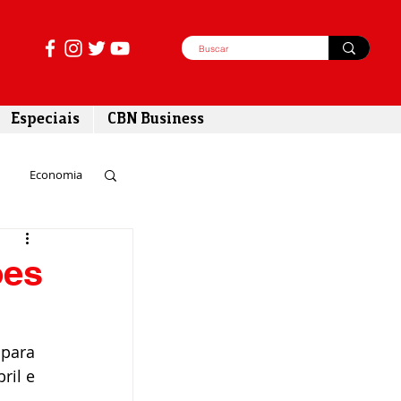
Especiais
CBN Business
Economia
azer
ões
tabilidade
 para 
ril e 