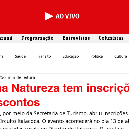
araná
Programação
Entrevistas
Colunistas
ná
Saúde
Trânsito
Educação
Política
Cultura
25
2 min de leitura
Segurança
Entrevista
Infraestrutura
Agricultura
L
a Natureza tem inscriç
scontos
Meio ambiente
Comunicação
Empreendedorismo
Susten
, por meio da Secretaria de Turismo, abriu inscrições
rcuito Itaiacoca. O evento acontecerá no dia 13 de ab
Transporte
Cultura
Assistência Social
estradas rurais no Distrito de Itaiacoca. Durante o 