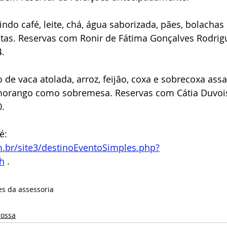
uindo café, leite, chá, água saborizada, pães, bolachas 
rutas. Reservas com Ronir de Fátima Gonçalves Rodrig
4.
 de vaca atolada, arroz, feijão, coxa e sobrecoxa assa
morango como sobremesa. Reservas com Cátia Duvois
0.
é: 
.br/site3/destinoEventoSimples.php?
h
 .
es da assessoria
rossa