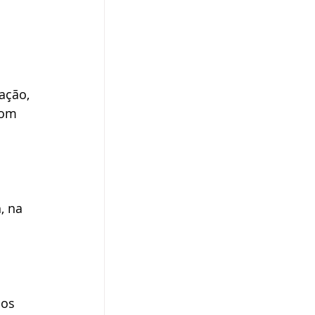
ação, 
com 
, na 
cos 