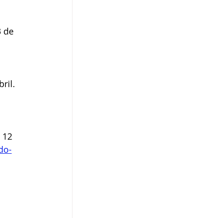
 de 
 
ril. 
 12 
do-