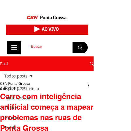
Post
Todos posts
CBN Ponta Grossa
Todos posts
6 de jul.
1 min de leitura
Carro com inteligência
Ponta Grossa
artificial começa a mapear
Cidade
problemas nas ruas de
Paraná
Ponta Grossa
Saúde