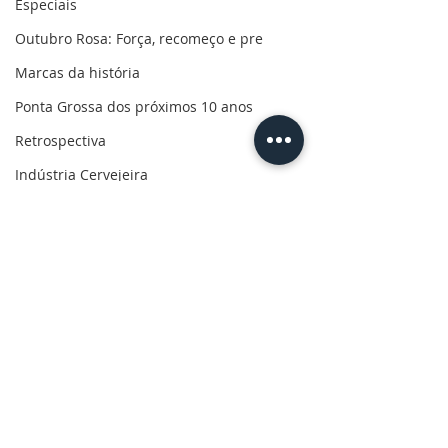
Especiais
Outubro Rosa: Força, recomeço e pre
Marcas da história
Ponta Grossa dos próximos 10 anos
Retrospectiva
Indústria Cervejeira
Marcas da pandemia
Eleições 2022
110 anos de uma paixão
Revolução do Agro
Sabores dos Campos Gerais
Comentários
Salva, Salve Ponta Grossa
Sua saúde
Escreva um comentário
Prefeitura convoca
Matéria Especia
moradores do Los
Cerveja, históri
PG200