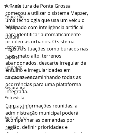
A Prefeitura de Ponta Grossa 
Trânsito
começou a utilizar o sistema Mapzer, 
Educação
uma tecnologia que usa um veículo 
Política
equipado com inteligência artificial 
para identificar automaticamente 
Cultura
problemas urbanos. O sistema 
Economia
registra situações como buracos nas 
ruas, mato alto, terrenos 
Esporte
abandonados, descarte irregular de 
Emprego
entulho e irregularidades em 
calçadas, encaminhando todas as 
Campos Gerais
ocorrências para uma plataforma 
Segurança
integrada.
Entrevista
Com as informações reunidas, a 
Infraestrutura
administração municipal poderá 
Agricultura
acompanhar as demandas por 
região, definir prioridades e 
Lazer