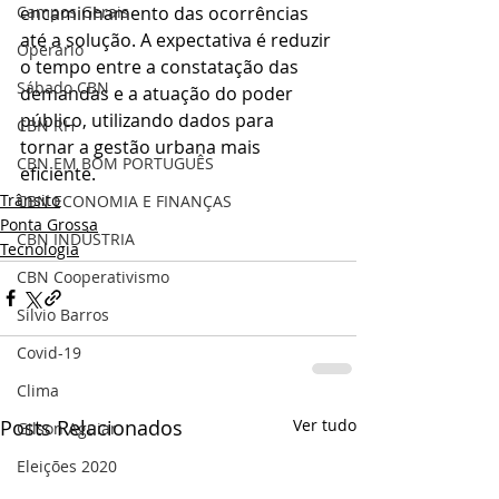
encaminhamento das ocorrências 
Campos Gerais
até a solução. A expectativa é reduzir 
Operário
o tempo entre a constatação das 
Sábado CBN
demandas e a atuação do poder 
público, utilizando dados para 
CBN RH
tornar a gestão urbana mais 
CBN EM BOM PORTUGUÊS
eficiente.
Trânsito
CBN ECONOMIA E FINANÇAS
Ponta Grossa
CBN INDÚSTRIA
Tecnologia
CBN Cooperativismo
Silvio Barros
Covid-19
Clima
Posts Relacionados
Ver tudo
Gilson Aguiar
Eleições 2020