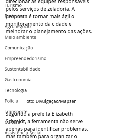
direcionar as equipes responsáveis 
Turismo
pelos serviços de zeladoria. A 
Rodovias
proposta é tornar mais ágil o 
monitoramento da cidade e 
Agronegócio
melhorar o planejamento das ações.
Meio ambiente
Comunicação
Empreendedorismo
Sustentabilidade
Gastronomia
Tecnologia
Polícia
Foto: Divulgação/Mapzer
Transporte
Segundo a prefeita Elizabeth 
Schmidt, a ferramenta não serve 
Cultura
apenas para identificar problemas, 
Assistência Social
mas também para organizar o 