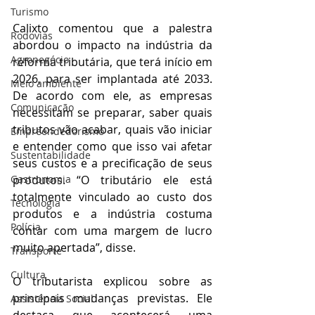
Turismo
Calixto comentou que a palestra 
Rodovias
abordou o impacto na indústria da 
Agronegócio
reforma tributária, que terá início em 
2026, para ser implantada até 2033. 
Meio ambiente
De acordo com ele, as empresas 
Comunicação
necessitam se preparar, saber quais 
tributos vão acabar, quais vão iniciar 
Empreendedorismo
e entender como que isso vai afetar 
Sustentabilidade
seus custos e a precificação de seus 
produtos. “O tributário ele está 
Gastronomia
totalmente vinculado ao custo dos 
Tecnologia
produtos e a indústria costuma 
Polícia
contar com uma margem de lucro 
muito apertada”, disse.
Transporte
Cultura
O tributarista explicou sobre as 
principais mudanças previstas. Ele 
Assistência Social
destaca que acontecerá uma 