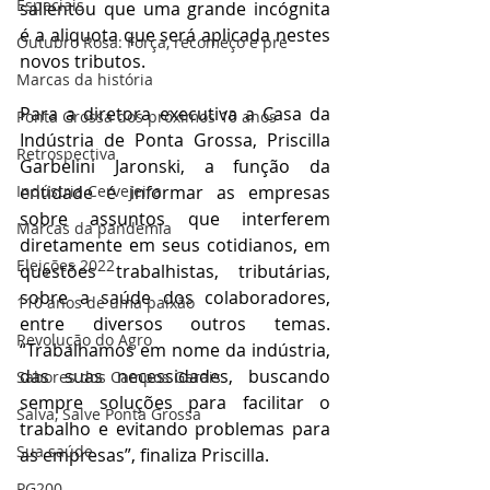
Especiais
salientou que uma grande incógnita 
é a aliquota que será aplicada nestes 
Outubro Rosa: Força, recomeço e pre
novos tributos.
Marcas da história
Para a diretora executiva a Casa da 
Ponta Grossa dos próximos 10 anos
Indústria de Ponta Grossa, Priscilla 
Retrospectiva
Garbelini Jaronski, a função da 
entidade é informar as empresas 
Indústria Cervejeira
sobre assuntos que interferem 
Marcas da pandemia
diretamente em seus cotidianos, em 
Eleições 2022
questões trabalhistas, tributárias, 
sobre a saúde dos colaboradores, 
110 anos de uma paixão
entre diversos outros temas. 
Revolução do Agro
“Trabalhamos em nome da indústria, 
das suas necessidades, buscando 
Sabores dos Campos Gerais
sempre soluções para facilitar o 
Salva, Salve Ponta Grossa
trabalho e evitando problemas para 
Sua saúde
as empresas”, finaliza Priscilla.
PG200