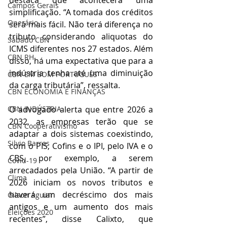
Campos Gerais
simplificação. “A tomada dos créditos 
Operário
será mais fácil. Não terá diferença no 
tributo considerando aliquotas do 
Sábado CBN
ICMS diferentes nos 27 estados. Além 
CBN RH
disso, há uma expectativa que para a 
indústria tenha até uma diminuição 
CBN EM BOM PORTUGUÊS
da carga tributária”, ressalta.
CBN ECONOMIA E FINANÇAS
O advogado alerta que entre 2026 a 
CBN INDÚSTRIA
2032, as empresas terão que se 
CBN Cooperativismo
adaptar a dois sistemas coexistindo, 
Silvio Barros
com o PIS, Cofins e o IPI, pelo IVA e o 
CBS, por exemplo, a serem 
Covid-19
arrecadados pela União. “A partir de 
Clima
2026 iniciam os novos tributos e 
haverá um decréscimo dos mais 
Gilson Aguiar
antigos e um aumento dos mais 
Eleições 2020
recentes”, disse Calixto, que 