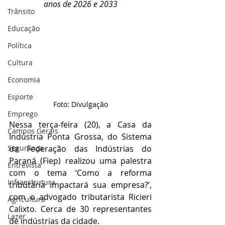
anos de 2026 e 2033
Trânsito
Educação
Política
Cultura
Economia
Esporte
Foto: Divulgação
Emprego
Nessa terça-feira (20), a Casa da 
Campos Gerais
Indústria Ponta Grossa, do Sistema 
da Federação das Indústrias do 
Segurança
Paraná (Fiep) realizou uma palestra 
Entrevista
com o tema ‘Como a reforma 
Infraestrutura
tributária impactará sua empresa?’, 
com o advogado tributarista Ricieri 
Agricultura
Calixto. Cerca de 30 representantes 
Lazer
de indústrias da cidade. 