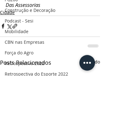
Das Assessorias
Construção e Decoração
Cidade
Podcast - Sesi
Mobilidade
CBN nas Empresas
Força do Agro
Posts Relacionados
Ver tudo
Retrospectiva 2022
Retrospectiva do Esporte 2022
Rota do desenvolvimento
Especial Mulheres
Informe publicitário
CBN Business
Censo 2022
Ruas da história