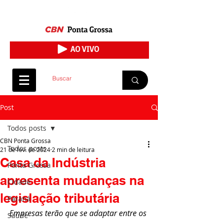
Post
Todos posts
CBN Ponta Grossa
Todos posts
21 de fev. de 2024
2 min de leitura
Casa da Indústria
Ponta Grossa
apresenta mudanças na
Cidade
legislação tributária
Paraná
Empresas terão que se adaptar entre os 
Saúde