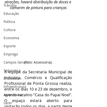
atrações, haverá distribuição de doces e 
Trânsito
camarim de pintura para crianças
Educação
Política
Cultura
Economia
Esporte
Emprego
Campos Gerais
(Foto: Assessoria).
Segurança
A equipe da Secretaria Municipal de 
Indústria, Comércio e Qualificação 
Entrevista
Profissional de Ponta Grossa realiza, 
Infraestrutura
entre os dias 10 e 23 de dezembro, o 
evento natalino “Casa do Papai Noel”. 
Agricultura
O espaço estará aberto para 
Lazer
visitação todos os dias, a partir deste 