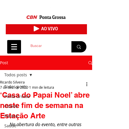
Post
Todos posts
Ricardo Silveira
Todos posts
7 de dez. de 2022
1 min de leitura
‘Casa do Papai Noel’ abre
Ponta Grossa
neste fim de semana na
Cidade
Estação Arte
Paraná
Na abertura do evento, entre outras 
Saúde