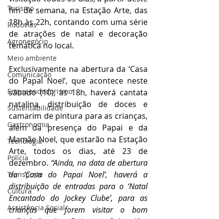
Turismo
fim de semana, na Estação Arte, das 
18h às 22h, contando com uma série 
Rodovias
de atrações de natal e decoração 
Agronegócio
temática no local.
Meio ambiente
Exclusivamente na abertura da ‘Casa 
Comunicação
do Papai Noel’, que acontece neste 
Empreendedorismo
sábado (10), às 18h, haverá cantata 
natalina, distribuição de doces e 
Sustentabilidade
camarim de pintura para as crianças, 
Gastronomia
além da presença do Papai e da 
Mamãe Noel, que estarão na Estação 
Tecnologia
Arte, todos os dias, até 23 de 
Polícia
dezembro. 
“Ainda, na data de abertura 
da ‘Casa do Papai Noel’, haverá a 
Transporte
distribuição de entradas para o ‘Natal 
Cultura
Encantado do Jockey Clube’, para as 
Assistência Social
crianças que forem visitar o bom 