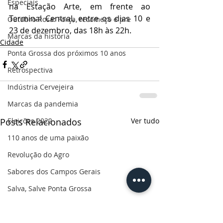
Especiais
na Estação Arte, em frente ao 
Terminal Central, entre os dias 10 e 
Outubro Rosa: Força, recomeço e pre
23 de dezembro, das 18h às 22h.
Marcas da história
Cidade
Ponta Grossa dos próximos 10 anos
Retrospectiva
Indústria Cervejeira
Marcas da pandemia
Eleições 2022
Posts Relacionados
Ver tudo
110 anos de uma paixão
Revolução do Agro
Sabores dos Campos Gerais
Salva, Salve Ponta Grossa
Sua saúde
PG200