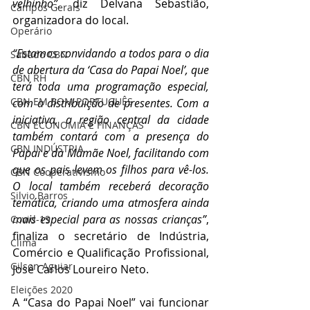
velhinho”
, diz Delvana Sebastião, 
Campos Gerais
organizadora do local.
Operário
“Estamos convidando a todos para o dia 
Sábado CBN
de abertura da ‘Casa do Papai Noel’, que 
CBN RH
terá toda uma programação especial, 
CBN EM BOM PORTUGUÊS
com a distribuição de presentes. Com a 
iniciativa, a região central da cidade 
CBN ECONOMIA E FINANÇAS
também contará com a presença do 
CBN INDÚSTRIA
Papai e da Mamãe Noel, facilitando com 
que os pais levem os filhos para vê-los. 
CBN Cooperativismo
O local também receberá decoração 
Silvio Barros
temática, criando uma atmosfera ainda 
mais especial para as nossas crianças”
, 
Covid-19
finaliza o secretário de Indústria, 
Clima
Comércio e Qualificação Profissional, 
Gilson Aguiar
José Carlos Loureiro Neto.
Eleições 2020
A “Casa do Papai Noel” vai funcionar 