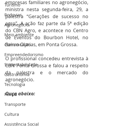
empresas familiares no agronegócio, 
Turismo
ministra nesta segunda-feira, 29, a 
Rodovias
palestra “Gerações de sucesso no 
agro”. A ação faz parte da 5ª edição 
Agronegócio
do CBN Agro, e acontece no Centro 
Meio ambiente
de Eventos do Bourbon Hotel, no 
Bairro Olarias, em Ponta Grossa.
Comunicação
Empreendedorismo
O profissional concedeu entrevista à 
Sustentabilidade
CBN Ponta Grossa e falou a respeito 
da palestra e o mercado do 
Gastronomia
agronegócio.
Tecnologia
Ouça abaixo:
Polícia
Transporte
Cultura
Assistência Social