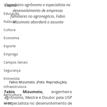
Engenheiro agrônomo e especialista no 
Trânsito
desenvolvimento de empresas 
Educação
familiares no agronegócio, Fabio 
Política
Mizumoto abordará o assunto
Cultura
Economia
Esporte
Emprego
Campos Gerais
Segurança
Entrevista
Fabio Mizumoto. (Foto: Reprodução).
Infraestrutura
Fabio Mizumoto,
 engenheiro 
Agricultura
agrônomo, Mestre e Doutor pela USP 
Lazer
e especialista no desenvolvimento de 