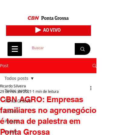
Post
Todos posts
Ricardo Silveira
Todos posts
29 de nov. de 2021
1 min de leitura
CBN AGRO: Empresas
Ponta Grossa
familiares no agronegócio
Cidade
é tema de palestra em
Paraná
Ponta Grossa
Saúde