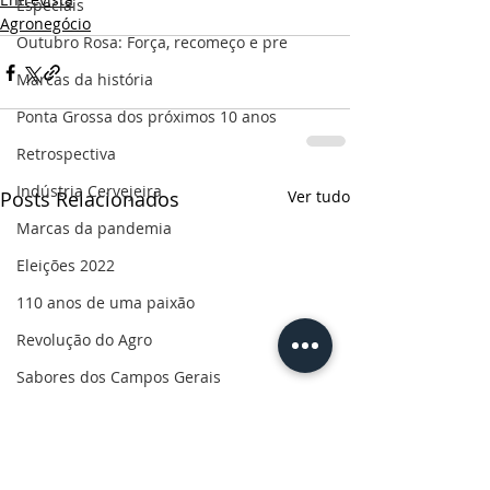
Especiais
Agronegócio
Outubro Rosa: Força, recomeço e pre
Marcas da história
Ponta Grossa dos próximos 10 anos
Retrospectiva
Indústria Cervejeira
Posts Relacionados
Ver tudo
Marcas da pandemia
Eleições 2022
110 anos de uma paixão
Revolução do Agro
Sabores dos Campos Gerais
Salva, Salve Ponta Grossa
Sua saúde
PG200