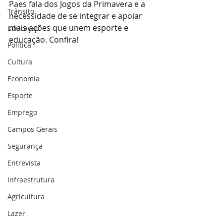
Paes fala dos Jogos da Primavera e a 
Trânsito
necessidade de se integrar e apoiar 
mais ações que unem esporte e 
Educação
educação. Confira!
Política
Cultura
Economia
Esporte
Emprego
Campos Gerais
Segurança
Entrevista
Infraestrutura
Agricultura
Lazer