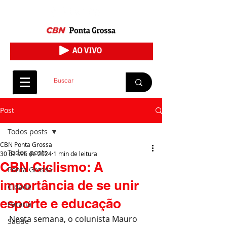
Post
Todos posts
CBN Ponta Grossa
Todos posts
30 de set. de 2024
1 min de leitura
CBN Ciclismo: A
Ponta Grossa
importância de se unir
Cidade
esporte e educação
Paraná
Nesta semana, o colunista Mauro 
Saúde