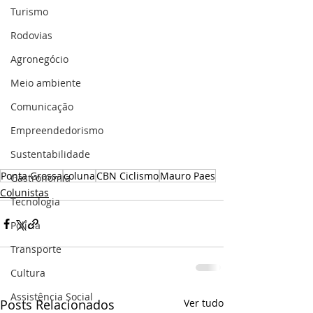
Turismo
Rodovias
Agronegócio
Meio ambiente
Comunicação
Empreendedorismo
Sustentabilidade
Ponta Grossa
coluna
CBN Ciclismo
Mauro Paes
Gastronomia
Colunistas
Tecnologia
Polícia
Transporte
Cultura
Assistência Social
Posts Relacionados
Ver tudo