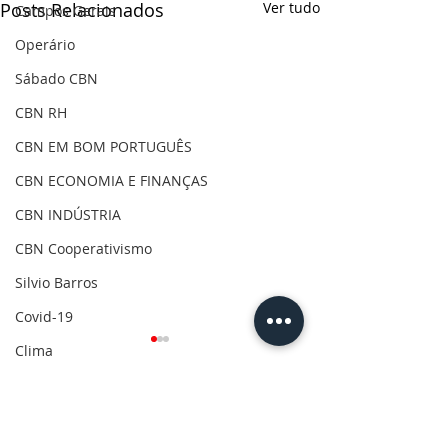
Posts Relacionados
Ver tudo
Campos Gerais
Operário
Sábado CBN
CBN RH
CBN EM BOM PORTUGUÊS
CBN ECONOMIA E FINANÇAS
CBN INDÚSTRIA
CBN Cooperativismo
Silvio Barros
Covid-19
Clima
Gilson Aguiar
Eleições 2020
Comentários