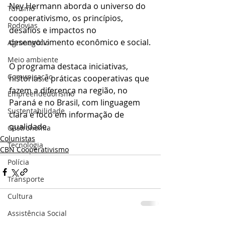
Ney Hermann aborda o universo do 
Turismo
cooperativismo, os princípios, 
Rodovias
desafios e impactos no 
desenvolvimento econômico e social.
Agronegócio
Meio ambiente
O programa destaca iniciativas, 
Comunicação
histórias e práticas cooperativas que 
fazem a diferença na região, no 
Empreendedorismo
Paraná e no Brasil, com linguagem 
Sustentabilidade
clara e foco em informação de 
qualidade.
Gastronomia
Colunistas
Tecnologia
CBN Cooperativismo
Polícia
Transporte
Cultura
Assistência Social