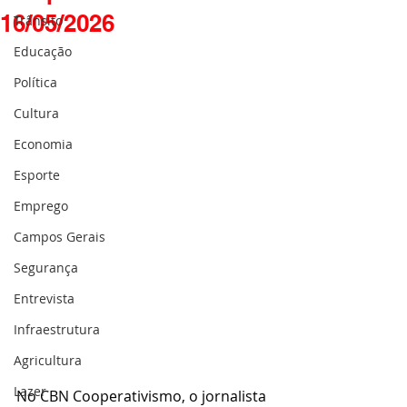
16/05/2026
Trânsito
Educação
Política
Cultura
Economia
Esporte
Emprego
Campos Gerais
Segurança
Entrevista
Infraestrutura
Agricultura
Lazer
No CBN Cooperativismo, o jornalista 