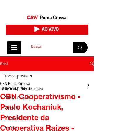
Post
Todos posts
CBN Ponta Grossa
Todos posts
18 de mai.
1 min de leitura
CBN Cooperativismo -
Ponta Grossa
Paulo Kochaniuk,
Cidade
Presidente da
Paraná
Cooperativa Raízes -
Saúde