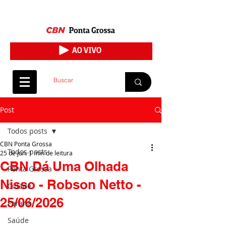
Post
Todos posts
CBN Ponta Grossa
Todos posts
25 de jun.
1 min de leitura
CBN Dá Uma Olhada
Ponta Grossa
Nisso - Robson Netto -
Cidade
25/06/2026
Paraná
Saúde