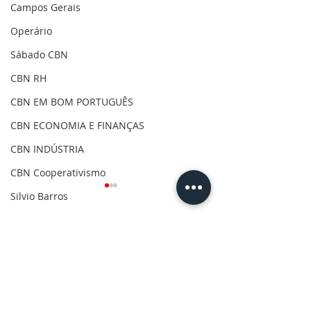
Campos Gerais
Operário
Sábado CBN
CBN RH
CBN EM BOM PORTUGUÊS
CBN ECONOMIA E FINANÇAS
CBN INDÚSTRIA
CBN Cooperativismo
Silvio Barros
Covid-19
Comentários
Clima
Gilson Aguiar
Eleições 2020
Escreva um comentário
CBN Vida Ativa - André
CBN Economia