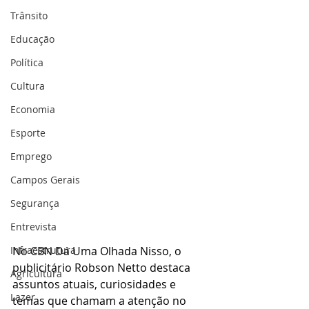
Trânsito
Educação
Política
Cultura
Economia
Esporte
Emprego
Campos Gerais
Segurança
Entrevista
Infraestrutura
No CBN Dá Uma Olhada Nisso, o 
publicitário Robson Netto destaca 
Agricultura
assuntos atuais, curiosidades e 
Lazer
temas que chamam a atenção no 