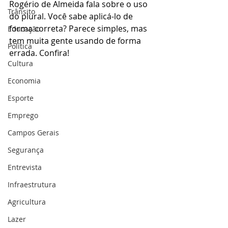
Rogério de Almeida fala sobre o uso 
Trânsito
do plural. Você sabe aplicá-lo de 
forma correta? Parece simples, mas 
Educação
tem muita gente usando de forma 
Política
errada. Confira!
Cultura
Economia
Esporte
Emprego
Campos Gerais
Segurança
Entrevista
Infraestrutura
Agricultura
Lazer