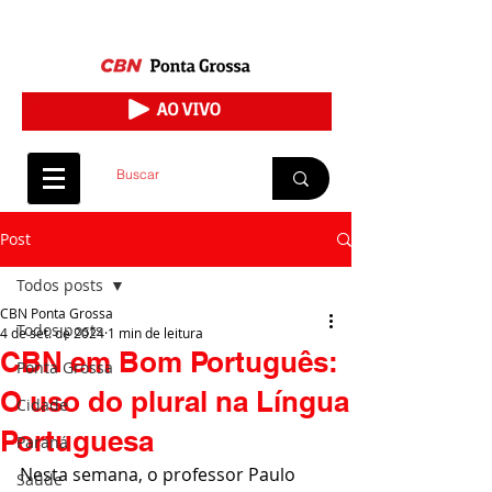
Post
Todos posts
CBN Ponta Grossa
Todos posts
4 de set. de 2024
1 min de leitura
CBN em Bom Português:
Ponta Grossa
O uso do plural na Língua
Cidade
Portuguesa
Paraná
Nesta semana, o professor Paulo 
Saúde