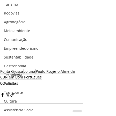
Turismo
Rodovias
Agronegócio
Meio ambiente
Comunicação
Empreendedorismo
Sustentabilidade
Gastronomia
Ponta Grossa
coluna
Paulo Rogério Almeida
Tecnologia
CBN em Bom Português
Colunistas
Polícia
Transporte
Cultura
Assistência Social