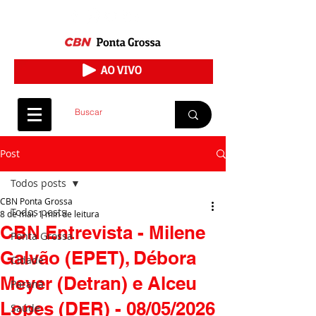
Post
Todos posts
CBN Ponta Grossa
Todos posts
8 de mai.
1 min de leitura
CBN Entrevista - Milene
Ponta Grossa
Galvão (EPET), Débora
Cidade
Meyer (Detran) e Alceu
Paraná
Lopes (DER) - 08/05/2026
Saúde