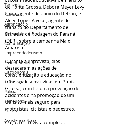
Escola Prática Educativa de Trânsito 
Turismo
de Ponta Grossa, Débora Meyer Levy 
Levin, agente de apoio do Detran, e 
Rodovias
Alceu Lopes Alvelar, agente de 
Agronegócio
trânsito do Departamento de 
Meio ambiente
Estradas de Rodagem do Paraná 
(DER), sobre a campanha Maio 
Comunicação
Amarelo.
Empreendedorismo
Durante a entrevista, eles 
Sustentabilidade
destacaram as ações de 
Gastronomia
conscientização e educação no 
trânsito desenvolvidas em Ponta 
Tecnologia
Grossa, com foco na prevenção de 
Polícia
acidentes e na promoção de um 
Transporte
trânsito mais seguro para 
motoristas, ciclistas e pedestres.
Cultura
Assistência Social
Ouça a entrevista completa.