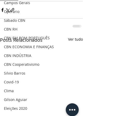
Campos Gerais
Operário
Sábado CBN
CBN RH
CBN EM BOM PORTUGUÊS
Posts Relacionados
Ver tudo
CBN ECONOMIA E FINANÇAS
CBN INDÚSTRIA
CBN Cooperativismo
Silvio Barros
Covid-19
Clima
Gilson Aguiar
Eleições 2020