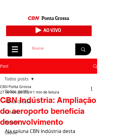
Post
Todos posts
CBN Ponta Grossa
Todos posts
27 de nov. de 2024
1 min de leitura
CBN Indústria: Ampliação
Ponta Grossa
do aeroporto beneficia
Cidade
desenvolvimento
Paraná
Na coluna CBN Indústria desta 
Saúde