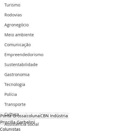
Turismo
Rodovias
Agronegócio
Meio ambiente
Comunicação
Empreendedorismo
Sustentabilidade
Gastronomia
Tecnologia
Polícia
Transporte
Cultura
Ponta Grossa
coluna
CBN Indústria
Priscilla Garbelini
Assistência Social
Colunistas