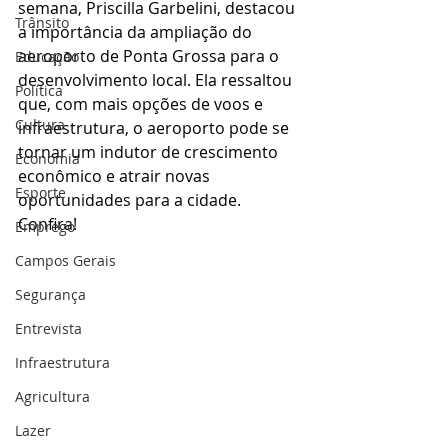
semana, Priscilla Garbelini, destacou 
Trânsito
a importância da ampliação do 
aeroporto de Ponta Grossa para o 
Educação
desenvolvimento local. Ela ressaltou 
Política
que, com mais opções de voos e 
Cultura
infraestrutura, o aeroporto pode se 
tornar um indutor de crescimento 
Economia
econômico e atrair novas 
Esporte
oportunidades para a cidade. 
Confira!
Emprego
Campos Gerais
Segurança
Entrevista
Infraestrutura
Agricultura
Lazer