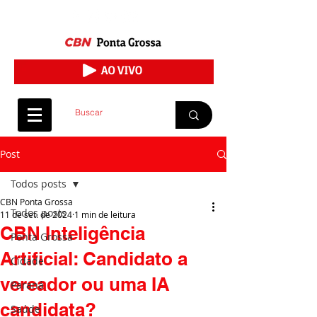
Post
Todos posts
CBN Ponta Grossa
Todos posts
11 de set. de 2024
1 min de leitura
CBN Inteligência
Ponta Grossa
Artificial: Candidato a
Cidade
vereador ou uma IA
Paraná
candidata?
Saúde