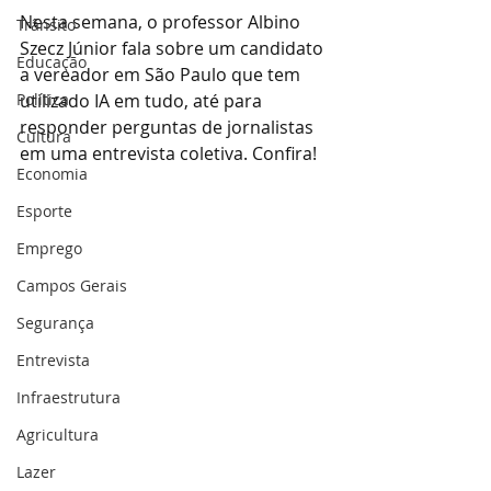
Nesta semana, o professor Albino 
Trânsito
Szecz Júnior fala sobre um candidato 
Educação
a vereador em São Paulo que tem 
Política
utilizado IA em tudo, até para 
responder perguntas de jornalistas 
Cultura
em uma entrevista coletiva. Confira!
Economia
Esporte
Emprego
Campos Gerais
Segurança
Entrevista
Infraestrutura
Agricultura
Lazer