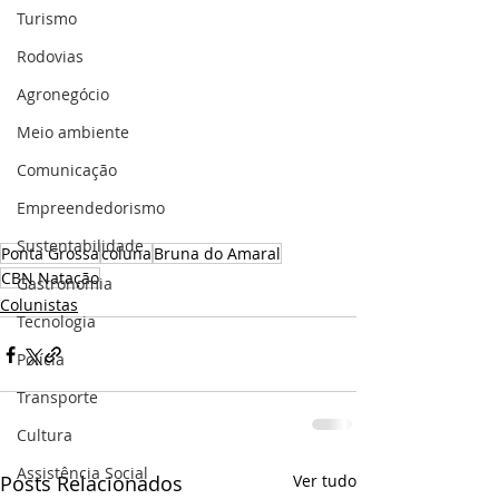
Turismo
Rodovias
Agronegócio
Meio ambiente
Comunicação
Empreendedorismo
Sustentabilidade
Ponta Grossa
coluna
Bruna do Amaral
CBN Natação
Gastronomia
Colunistas
Tecnologia
Polícia
Transporte
Cultura
Assistência Social
Posts Relacionados
Ver tudo