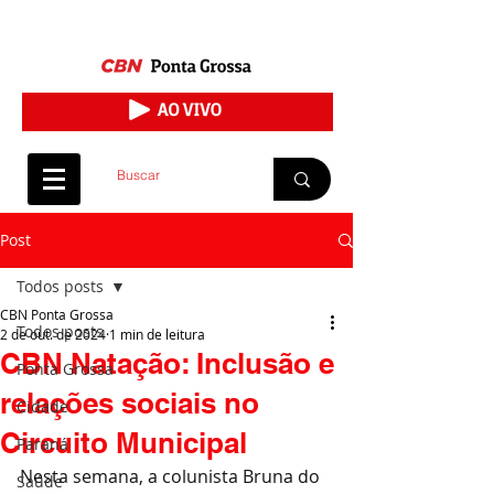
Post
Todos posts
CBN Ponta Grossa
Todos posts
2 de out. de 2024
1 min de leitura
CBN Natação: Inclusão e
Ponta Grossa
relações sociais no
Cidade
Circuito Municipal
Paraná
Nesta semana, a colunista Bruna do 
Saúde