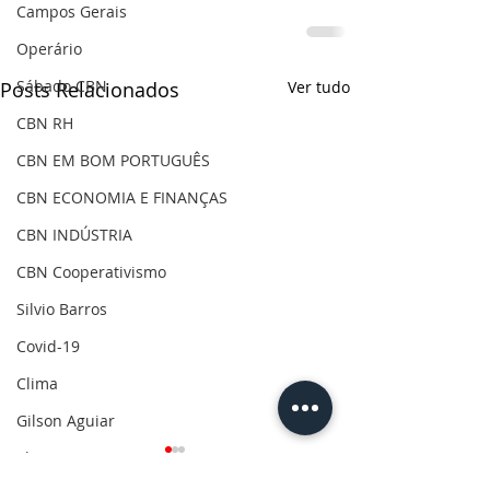
Campos Gerais
Operário
Sábado CBN
Posts Relacionados
Ver tudo
CBN RH
CBN EM BOM PORTUGUÊS
CBN ECONOMIA E FINANÇAS
CBN INDÚSTRIA
CBN Cooperativismo
Silvio Barros
Covid-19
Clima
Gilson Aguiar
Eleições 2020