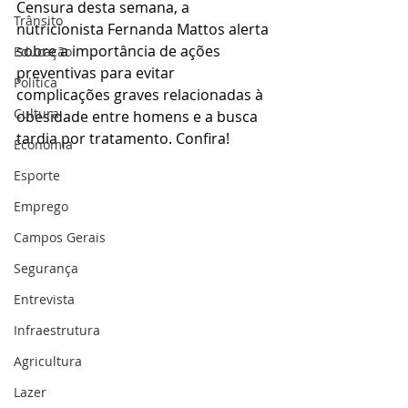
Censura desta semana, a 
Trânsito
nutricionista Fernanda Mattos alerta 
sobre a importância de ações 
Educação
preventivas para evitar 
Política
complicações graves relacionadas à 
Cultura
obesidade entre homens e a busca 
tardia por tratamento. Confira!
Economia
Esporte
Emprego
Campos Gerais
Segurança
Entrevista
Infraestrutura
Agricultura
Lazer