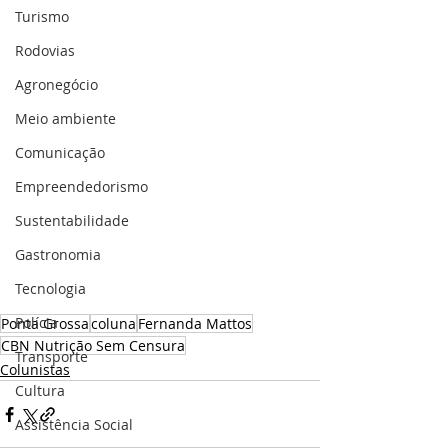
Turismo
Rodovias
Agronegócio
Meio ambiente
Comunicação
Empreendedorismo
Sustentabilidade
Gastronomia
Tecnologia
Polícia
Ponta Grossa
coluna
Fernanda Mattos
CBN Nutrição Sem Censura
Transporte
Colunistas
Cultura
Assistência Social