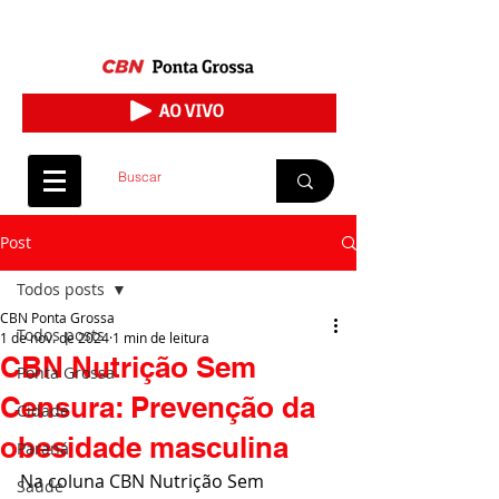
Post
Todos posts
CBN Ponta Grossa
Todos posts
1 de nov. de 2024
1 min de leitura
CBN Nutrição Sem
Ponta Grossa
Censura: Prevenção da
Cidade
obesidade masculina
Paraná
Na coluna CBN Nutrição Sem 
Saúde