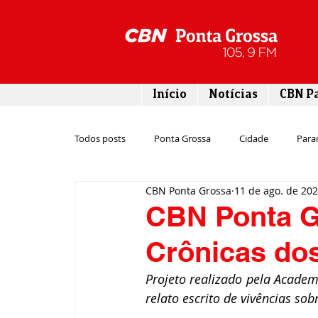
Início
Notícias
CBN P
Todos posts
Ponta Grossa
Cidade
Para
CBN Ponta Grossa
11 de ago. de 20
Esporte
Emprego
Campos Gerais
CBN Ponta G
Crônicas do
Turismo
Rodovias
Agronegócio
Projeto realizado pela Academ
relato escrito de vivências sobr
Gastronomia
Tecnologia
Polícia