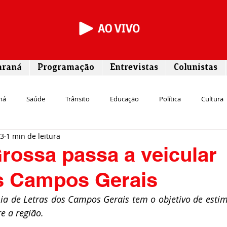
araná
Programação
Entrevistas
Colunistas
ná
Saúde
Trânsito
Educação
Política
Cultura
23
1 min de leitura
Segurança
Entrevista
Infraestrutura
Agricultura
L
rossa passa a veicular
s Campos Gerais
Meio ambiente
Comunicação
Empreendedorismo
Susten
ia de Letras dos Campos Gerais tem o objetivo de estimu
e a região. 
Transporte
Cultura
Assistência Social