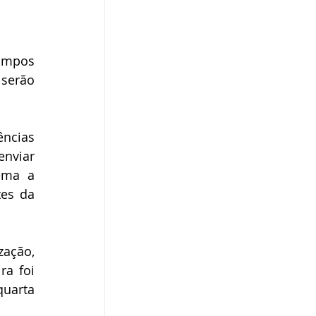
ampos 
serão 
 
ncias 
nviar 
ma a 
es da 
ação, 
a foi 
uarta 