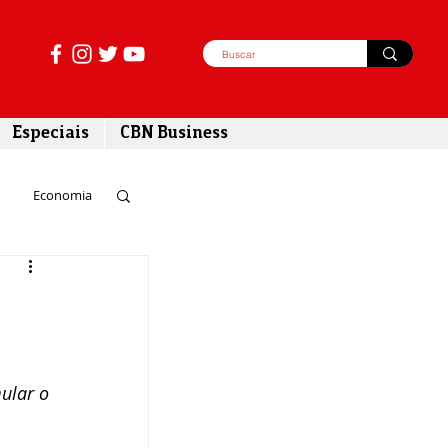
Especiais
CBN Business
Economia
azer
tabilidade
lar o 