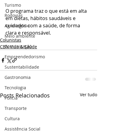
Turismo
O programa traz o que está em alta 
Rodovias
em dietas, hábitos saudáveis e 
cuidados com a saúde, de forma 
Agronegócio
clara e responsável.
Meio ambiente
Colunistas
Comunicação
CBN Vida & Saúde
Empreendedorismo
Sustentabilidade
Gastronomia
Tecnologia
Posts Relacionados
Ver tudo
Polícia
Transporte
Cultura
Assistência Social