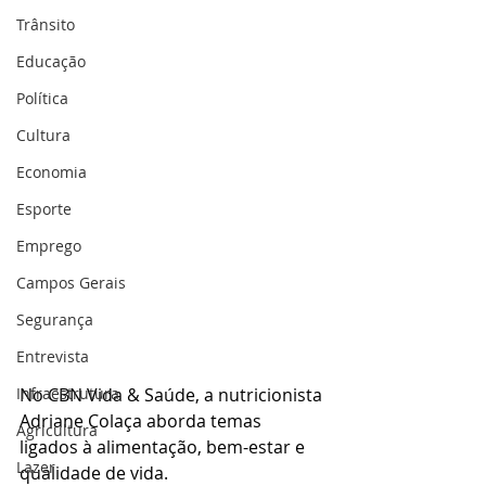
Trânsito
Educação
Política
Cultura
Economia
Esporte
Emprego
Campos Gerais
Segurança
Entrevista
Infraestrutura
No CBN Vida & Saúde, a nutricionista 
Adriane Colaça aborda temas 
Agricultura
ligados à alimentação, bem-estar e 
Lazer
qualidade de vida. 