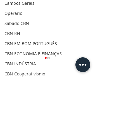
Campos Gerais
Operário
Sábado CBN
CBN RH
CBN EM BOM PORTUGUÊS
CBN ECONOMIA E FINANÇAS
CBN INDÚSTRIA
CBN Cooperativismo
Comentários
Silvio Barros
Covid-19
Clima
Escreva um comentário
CBN Destinos - Giselle
CBN Dá Uma O
Alonso - 07/08/2026
Nisso - Robson 
Gilson Aguiar
06/08/2026
Eleições 2020