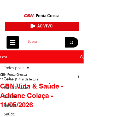
Post
Todos posts
CBN Ponta Grossa
Todos posts
11 de mai.
1 min de leitura
CBN Vida & Saúde -
Ponta Grossa
Adriane Colaça -
Cidade
11/05/2026
Paraná
Saúde