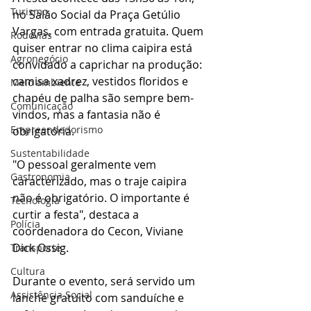
Turismo
no Salão Social da Praça Getúlio 
Vargas, com entrada gratuita. Quem 
Rodovias
quiser entrar no clima caipira está 
Agronegócio
convidado a caprichar na produção: 
camisa xadrez, vestidos floridos e 
Meio ambiente
chapéu de palha são sempre bem-
Comunicação
vindos, mas a fantasia não é 
Empreendedorismo
obrigatória.
Sustentabilidade
"O pessoal geralmente vem 
Gastronomia
caracterizado, mas o traje caipira 
não é obrigatório. O importante é 
Tecnologia
curtir a festa", destaca a 
Polícia
coordenadora do Cecon, Viviane 
Dick Ossig.
Transporte
Cultura
Durante o evento, será servido um 
Assistência Social
lanche gratuito com sanduíche e 