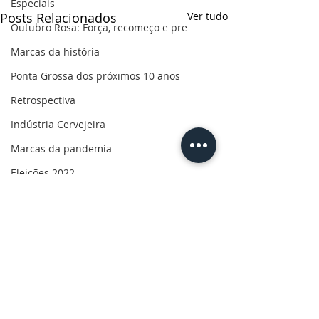
Especiais
Posts Relacionados
Ver tudo
Outubro Rosa: Força, recomeço e pre
Marcas da história
Ponta Grossa dos próximos 10 anos
Retrospectiva
Indústria Cervejeira
Marcas da pandemia
Eleições 2022
110 anos de uma paixão
Revolução do Agro
Sabores dos Campos Gerais
Salva, Salve Ponta Grossa
Sua saúde
Comentários
PG200