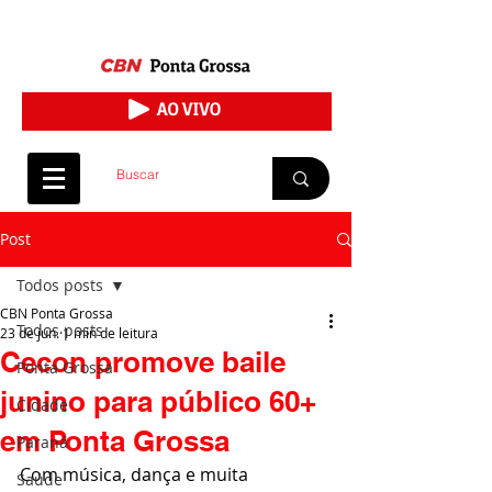
Post
Todos posts
CBN Ponta Grossa
Todos posts
23 de jun.
1 min de leitura
Cecon promove baile
Ponta Grossa
junino para público 60+
Cidade
em Ponta Grossa
Paraná
Com música, dança e muita 
Saúde