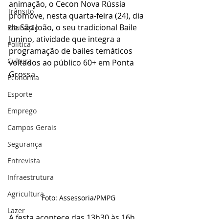
animação, o Cecon Nova Rússia 
Trânsito
promove, nesta quarta-feira (24), dia 
de São João, o seu tradicional Baile 
Educação
Junino, atividade que integra a 
Política
programação de bailes temáticos 
Cultura
voltados ao público 60+ em Ponta 
Grossa.
Economia
Esporte
Emprego
Campos Gerais
Segurança
Entrevista
Infraestrutura
Agricultura
Foto: Assessoria/PMPG
Lazer
A festa acontece das 13h30 às 16h, 