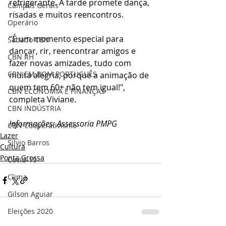
refrigerante. A tarde promete dança, 
Campos Gerais
risadas e muitos reencontros.
Operário
"É um momento especial para 
Sábado CBN
dançar, rir, reencontrar amigos e 
CBN RH
fazer novas amizades, tudo com 
CBN EM BOM PORTUGUÊS
muita alegria, porque a animação de 
quem tem 60+ não tem igual!", 
CBN ECONOMIA E FINANÇAS
completa Viviane.
CBN INDÚSTRIA
Informações: Assessoria PMPG
CBN Cooperativismo
Lazer
Silvio Barros
Cultura
Ponta Grossa
Covid-19
Clima
Gilson Aguiar
Eleições 2020