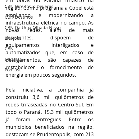
em obras do Paraná Trifásico na 
CBN Direitos & Deveres
região. Com o programa a Copel está 
ampliando e modernizando a 
CBN Destinos
infraestrutura elétrica no campo. As 
CBN Dá Uma Olhada Nisso
novas redes, além de mais 
resistentes, dispõem de 
Eleições
equipamentos interligados e 
CBN
automatizados que, em caso de 
DIREITOS
desligamentos, são capazes de 
restabelecer o fornecimento de 
Podcast
energia em poucos segundos.  
Pela iniciativa, a companhia já 
construiu 3,6 mil quilômetros de 
redes trifaseadas no Centro-Sul. Em 
todo o Paraná, 15,3 mil quilômetros 
já foram entregues. Entre os 
municípios beneficiados na região, 
destacam-se Prudentópolis, com 213 