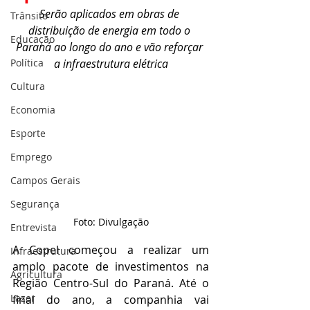
Serão aplicados em obras de 
Trânsito
distribuição de energia em todo o 
Educação
Paraná ao longo do ano e vão reforçar 
Política
a infraestrutura elétrica
Cultura
Economia
Esporte
Emprego
Campos Gerais
Segurança
Foto: Divulgação
Entrevista
A Copel começou a realizar um 
Infraestrutura
amplo pacote de investimentos na 
Agricultura
Região Centro-Sul do Paraná. Até o 
Lazer
final do ano, a companhia vai 