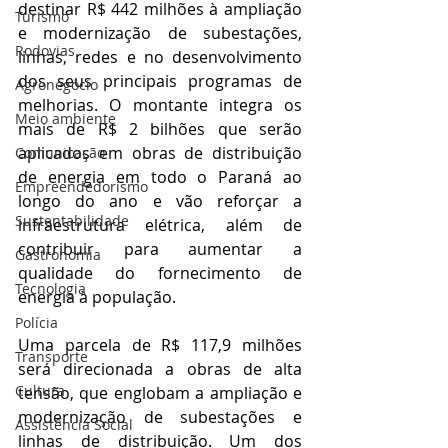
destinar R$ 442 milhões à ampliação 
Turismo
e modernização de subestações, 
Rodovias
linhas, redes e no desenvolvimento 
dos seus principais programas de 
Agronegócio
melhorias. O montante integra os 
Meio ambiente
mais de R$ 2 bilhões que serão 
aplicados em obras de distribuição 
Comunicação
de energia em todo o Paraná ao 
Empreendedorismo
longo do ano e vão reforçar a 
Sustentabilidade
infraestrutura elétrica, além de 
contribuir para aumentar a 
Gastronomia
qualidade do fornecimento de 
Tecnologia
energia à população. 
Polícia
Uma parcela de R$ 117,9 milhões 
Transporte
será direcionada a obras de alta 
Cultura
tensão, que englobam a ampliação e 
modernização de subestações e 
Assistência Social
linhas de distribuição. Um dos 