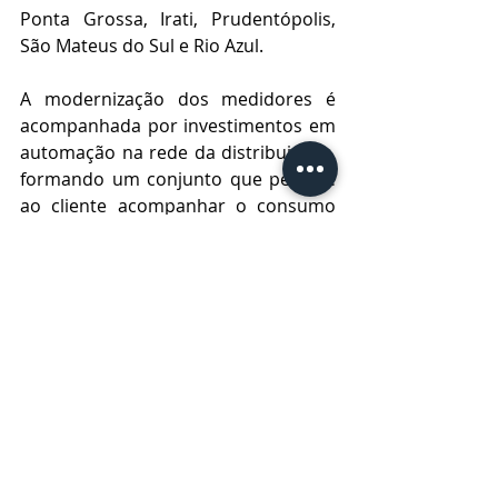
Ponta Grossa, Irati, Prudentópolis, 
São Mateus do Sul e Rio Azul.
A modernização dos medidores é 
acompanhada por investimentos em 
automação na rede da distribuidora, 
formando um conjunto que permite 
ao cliente acompanhar o consumo 
em tempo real, além de agilizar o 
atendimento - tanto para pedidos 
rotineiros, como a ligação e religação 
de energia, quanto nos casos de 
desligamentos ocorridos após um 
temporal, por exemplo.  
Os novos dispositivos tornam 
automática a leitura do consumo, 
informam diretamente o centro de 