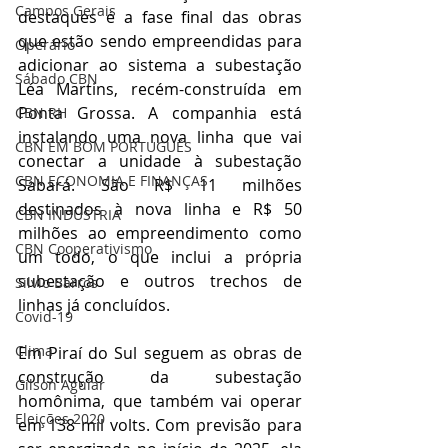
Campos Gerais
destaques é a fase final das obras 
que estão sendo empreendidas para 
Operário
adicionar ao sistema a subestação 
Sábado CBN
Léa Martins, recém-construída em 
Ponta Grossa. A companhia está 
CBN RH
instalando uma nova linha que vai 
CBN EM BOM PORTUGUÊS
conectar a unidade à subestação 
CBN ECONOMIA E FINANÇAS
Sabará. São R$ 11 milhões 
destinados à nova linha e R$ 50 
CBN INDÚSTRIA
milhões ao empreendimento como 
CBN Cooperativismo
um todo, o que inclui a própria 
subestação e outros trechos de 
Silvio Barros
linhas já concluídos. 
Covid-19
Clima
Em Piraí do Sul seguem as obras de 
construção da subestação 
Gilson Aguiar
homônima, que também vai operar 
Eleições 2020
em 138 mil volts. Com previsão para 