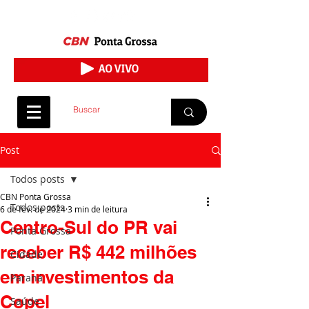
Post
Todos posts
CBN Ponta Grossa
Todos posts
6 de fev. de 2024
3 min de leitura
Centro-Sul do PR vai
Ponta Grossa
receber R$ 442 milhões
Cidade
em investimentos da
Paraná
Copel
Saúde