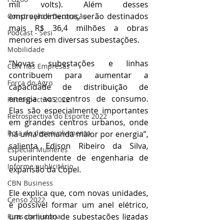
mil volts). Além desses 
empreendimentos, serão destinados 
Construção e Decoração
mais R$ 36,4 milhões a obras 
Podcast - Sesi
menores em diversas subestações. 
Mobilidade
“Novas subestações e linhas 
CBN nas Empresas
contribuem para aumentar a 
Força do Agro
capacidade de distribuição de 
energia aos centros de consumo. 
Retrospectiva 2022
Elas são especialmente importantes 
Retrospectiva do Esporte 2022
em grandes centros urbanos, onde 
Rota do desenvolvimento
há uma demanda maior por energia”, 
salienta Edison Ribeiro da Silva, 
Especial Mulheres
superintendente de engenharia de 
Informe publicitário
expansão da Copel.   
CBN Business
Ele explica que, com novas unidades, 
Censo 2022
é possível formar um anel elétrico, 
um conjunto de subestações ligadas 
Ruas da história