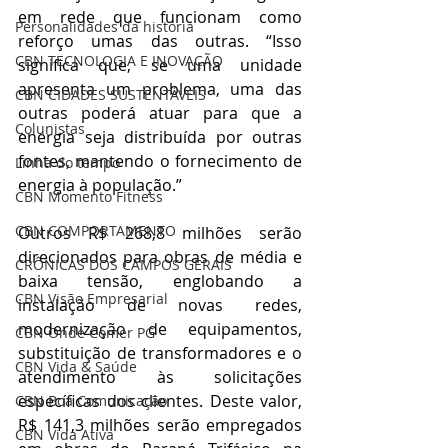
em rede que funcionam como 
Personalidades da história
reforço umas das outras. “Isso 
CBN TECNOLOGIA E INOVAÇÃO
significa que, se uma unidade 
apresenta um problema, uma das 
CBN CIDADES SUSTENTÁVEIS
outras poderá atuar para que a 
Colunistas
energia seja distribuída por outras 
fontes, mantendo o fornecimento de 
Linha do tempo
energia à população.” 
CBN Momento Fitness
CBN COMPORTAMENTO
Outros R$ 268,8 milhões serão 
direcionados para obras de média e 
CRÔNICAS DOS CAMPOS GERAIS
baixa tensão, englobando a 
CBN Visão Empresarial
instalação de novas redes, 
modernização de equipamentos, 
CBN Onde Comer PG
substituição de transformadores e o 
CBN Vida & Saúde
atendimento às solicitações 
específicas dos clientes. Deste valor, 
CBN Boa Comunicação
R$ 141,3 milhões serão empregados 
CBN Vida Ativa