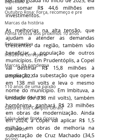
ser energizada no início de 2025, ela 
Especiais
vai somar R$ 44,6 milhões em 
Outubro Rosa: Força, recomeço e pre
investimentos. 
Marcas da história
As melhorias na alta tensão, que 
Ponta Grossa dos próximos 10 anos
ajudam a atender as demandas 
Retrospectiva
crescentes da região, também vão 
beneficiar a população de outros 
Indústria Cervejeira
municípios. Em Prudentóplis, a Copel 
Marcas da pandemia
vai destinar R$ 15,8 milhões à 
ampliação da subestação que opera 
Eleições 2022
em 138 mil volts e leva o mesmo 
110 anos de uma paixão
nome do município. Em Imbituva, a 
Revolução do Agro
unidade (de 138 mil volts), também 
homônima, ganhará R$ 23 milhões 
Sabores dos Campos Gerais
em obras de modernização. Ainda 
Salva, Salve Ponta Grossa
em 2024, a Copel vai aplicar R$ 1,5 
milhão em obras de melhoria na 
Sua saúde
subestação de Cruz Machado (34,5 
PG200