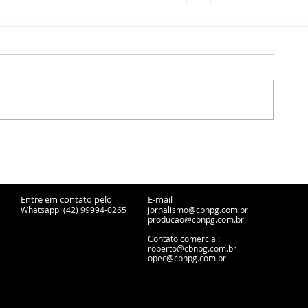
CBN Entrevista - Osvaldo
Ponta Grossa 
Alves e Alisson Souza,
exportações 
Cresol - 22/07/2026
cinco segme
Entre em contato pelo
E-mail
Whatsapp: (42) 99994-0265
jornalismo@cbnpg.com.br
producao@cbnpg.
com.br
Contato comercial:
roberto@cbnpg.com.br
opec@cbnpg.com.br