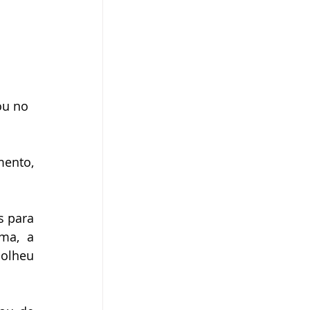
u no 
nto, 
 para 
ma, a 
olheu 