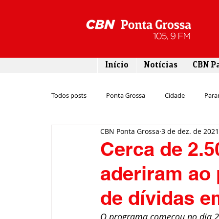
Início
Notícias
CBN P
Todos posts
Ponta Grossa
Cidade
Para
CBN Ponta Grossa
3 de dez. de 2021
Esporte
Emprego
Campos Gerais
Cerca de 2.5
aderiram ao
Turismo
Rodovias
Agronegócio
de dívidas 
Gastronomia
Tecnologia
Polícia
O programa começou no dia 25