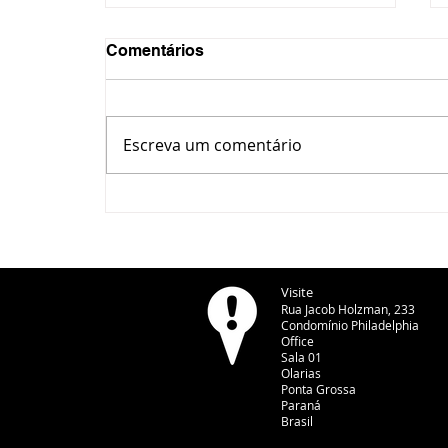
Comentários
Escreva um comentário
ACIPG lança Hub do
Comércio para aproximar
varejo local da inovação e
dos marketplaces
Visite
Rua Jacob Holzman, 233
Condomínio Philadelphia
Office
Sala 01
Olarias
Ponta Grossa
Paraná
Brasil