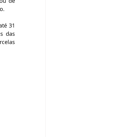
ou de 
o.
té 31 
s das 
celas 