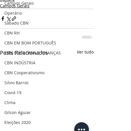
Campos Gerais
Campos Gerais
Operário
Sábado CBN
CBN RH
CBN EM BOM PORTUGUÊS
Posts Relacionados
Ver tudo
CBN ECONOMIA E FINANÇAS
CBN INDÚSTRIA
CBN Cooperativismo
Silvio Barros
Covid-19
Clima
Gilson Aguiar
Eleições 2020