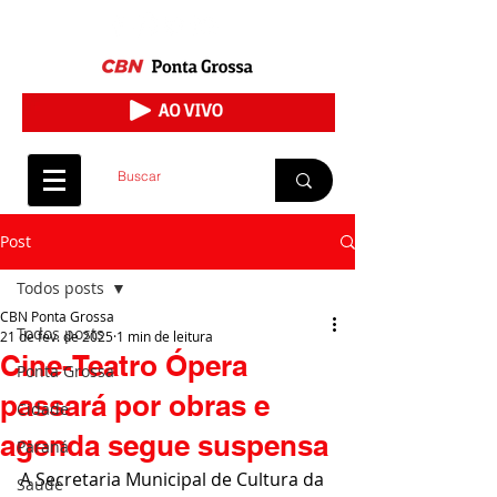
Post
Todos posts
CBN Ponta Grossa
Todos posts
21 de fev. de 2025
1 min de leitura
Cine-Teatro Ópera
Ponta Grossa
passará por obras e
Cidade
agenda segue suspensa
Paraná
A Secretaria Municipal de Cultura da 
Saúde