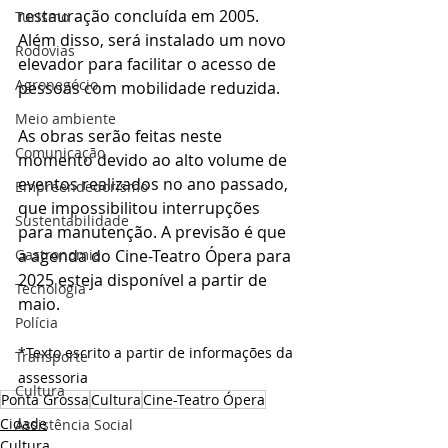
restauração concluída em 2005. 
Turismo
Além disso, será instalado um novo 
Rodovias
elevador para facilitar o acesso de 
Agronegócio
pessoas com mobilidade reduzida.
Meio ambiente
As obras serão feitas neste 
Comunicação
momento devido ao alto volume de 
eventos realizados no ano passado, 
Empreendedorismo
que impossibilitou interrupções 
Sustentabilidade
para manutenção. A previsão é que 
a agenda do Cine-Teatro Ópera para 
Gastronomia
2025 esteja disponível a partir de 
Tecnologia
maio.
Polícia
*Texto escrito a partir de informações da 
Transporte
assessoria 
Cultura
Ponta Grossa
Cultura
Cine-Teatro Ópera
Cidade
Assistência Social
Cultura