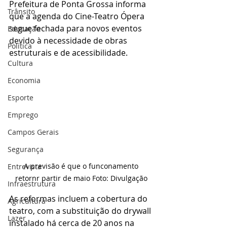
Prefeitura de Ponta Grossa informa 
Trânsito
que a agenda do Cine-Teatro Ópera 
segue fechada para novos eventos 
Educação
devido à necessidade de obras 
Política
estruturais e de acessibilidade. 
Cultura
Economia
Esporte
Emprego
Campos Gerais
Segurança
 A previsão é que o funconamento 
Entrevista
retornr partir de maio Foto: Divulgação
Infraestrutura
As reformas incluem a cobertura do 
Agricultura
teatro, com a substituição do drywall 
Lazer
instalado há cerca de 20 anos na 