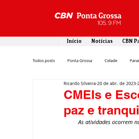
Início
Notícias
CBN P
Todos posts
Ponta Grossa
Cidade
Para
Ricardo Silveira
20 de abr. de 2023
Esporte
Emprego
Campos Gerais
CMEIs e Esco
paz e tranqu
Turismo
Rodovias
Agronegócio
As atividades ocorrem n
Gastronomia
Tecnologia
Polícia