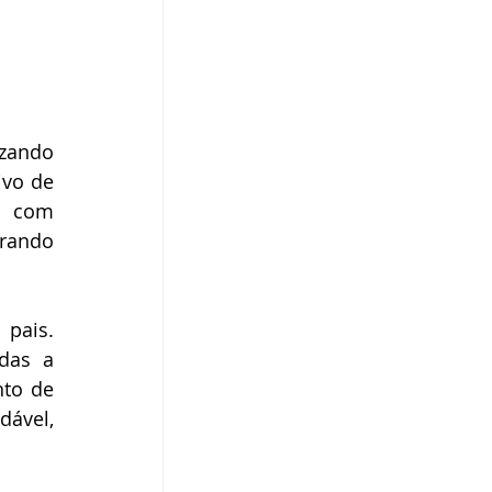
zando 
vo de 
s com 
rando 
pais. 
das a 
to de 
ável, 