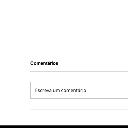
Comentários
Escreva um comentário
Inscrições para cursos
técnicos integrados do
IFPR Ponta Grossa entram
na reta final