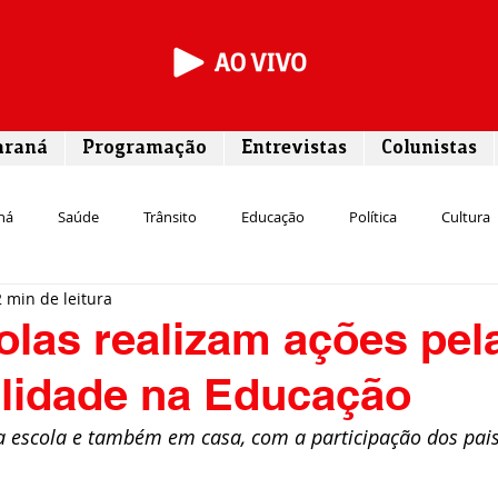
araná
Programação
Entrevistas
Colunistas
ná
Saúde
Trânsito
Educação
Política
Cultura
2 min de leitura
Segurança
Entrevista
Infraestrutura
Agricultura
L
las realizam ações pel
ilidade na Educação
Meio ambiente
Comunicação
Empreendedorismo
Susten
a escola e também em casa, com a participação dos pai
Transporte
Cultura
Assistência Social