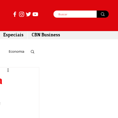
Especiais
CBN Business
Economia
azer
a
tabilidade
s