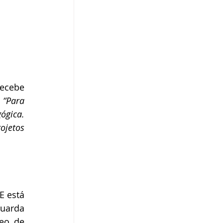
ecebe 
 
“Para 
gica. 
jetos 
 está 
uarda 
eo de 