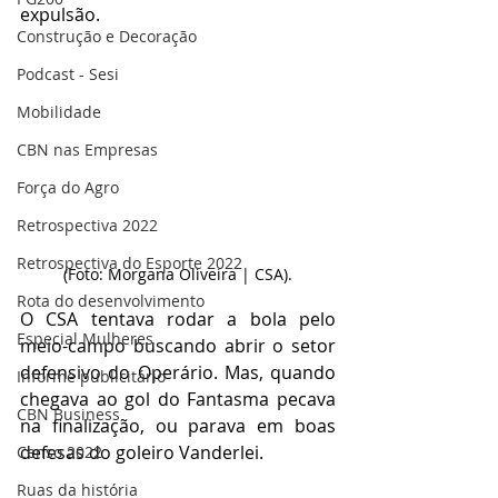
expulsão.
Construção e Decoração
Podcast - Sesi
Mobilidade
CBN nas Empresas
Força do Agro
Retrospectiva 2022
Retrospectiva do Esporte 2022
(Foto: Morgana Oliveira | CSA).
Rota do desenvolvimento
O CSA tentava rodar a bola pelo 
Especial Mulheres
meio-campo buscando abrir o setor 
defensivo do Operário. Mas, quando 
Informe publicitário
chegava ao gol do Fantasma pecava 
CBN Business
na finalização, ou parava em boas 
defesas do goleiro Vanderlei.
Censo 2022
Ruas da história