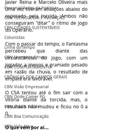
Javier Reina e Marcelo Oliveira mais 
Personalidades da história
uma vez tiveram atuações abaixo do 
esperado pela torcida. Ambos não 
CBN TECNOLOGIA E INOVAÇÃO
conseguiram "ditar" o ritmo de jogo 
CBN CIDADES SUSTENTÁVEIS
do Operário.
Colunistas
Com o passar do tempo, o Fantasma 
Linha do tempo
percebeu que diante das 
CBN Momento Fitness
circunstâncias do jogo, com um 
jogador a menos e gramado pesado 
CBN COMPORTAMENTO
em razão da chuva, o resultado de 
CRÔNICAS DOS CAMPOS GERAIS
empate era favorável.
CBN Visão Empresarial
O CSA tentou até o fim sair com a 
CBN Onde Comer PG
vitória diante da torcida, mas, o 
resultado não mudou e ficou no 0 a 
CBN Vida & Saúde
0.
CBN Boa Comunicação
CBN Vida Ativa
O que vem por aí...