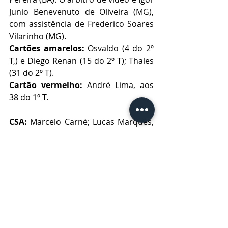
Junio Benevenuto de Oliveira (MG), 
com assistência de Frederico Soares 
Vilarinho (MG).
Cartões amarelos: 
Osvaldo (4 do 2º 
T,) e Diego Renan (15 do 2º T); Thales 
(31 do 2º T).
Cartão vermelho:
 André Lima, aos 
38 do 1º T.
CSA: 
Marcelo Carné; Lucas Marques, 
Werley, Lucão e Diego Renan 
(Ernandes); Giva Santos (Yann Rolim), 
Gabriel e Didira (Igor); Lourenço (Luiz 
Henrique), Bruno Mezenga (Rodrigo 
Rodrigues) e Osvaldo. 
Técnico: Mozart.
Operário: 
Vanderlei; Arnaldo 
(Thomaz), Thales, Reniê e Fabiano; 