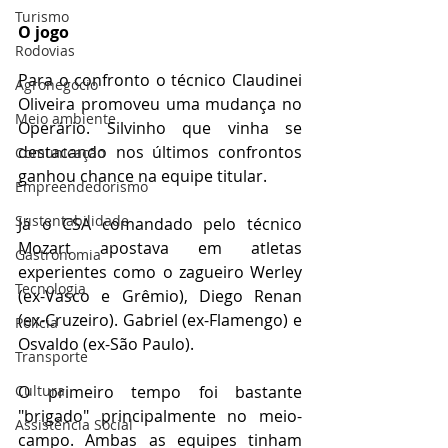
Turismo
O jogo
Rodovias
Para o confronto o técnico Claudinei 
Agronegócio
Oliveira promoveu uma mudança no 
Meio ambiente
Operário. Silvinho que vinha se 
destacando nos últimos confrontos 
Comunicação
ganhou chance na equipe titular.
Empreendedorismo
Sustentabilidade
Já o CSA comandado pelo técnico 
Mozart apostava em atletas 
Gastronomia
experientes como o zagueiro Werley 
Tecnologia
(ex-Vasco e Grêmio), Diego Renan 
(ex-Cruzeiro). Gabriel (ex-Flamengo) e  
Polícia
Osvaldo (ex-São Paulo).
Transporte
O primeiro tempo foi bastante 
Cultura
"brigado" principalmente no meio-
Assistência Social
campo. Ambas as equipes tinham 