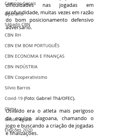
Campos Gerais
dificuldades nas jogadas em 
profundidade, muitas vezes em razão 
Operário
do bom posicionamento defensivo 
Sábado CBN
adversário.
CBN RH
CBN EM BOM PORTUGUÊS
CBN ECONOMIA E FINANÇAS
CBN INDÚSTRIA
CBN Cooperativismo
Silvio Barros
Covid-19
(Foto: Gabriel Thá/OFEC).
Clima
Osvaldo era o atleta mais perigoso 
da equipe alagoana, chamando o 
Gilson Aguiar
jogo e buscando a criação de jogadas 
Eleições 2020
e finalizações.