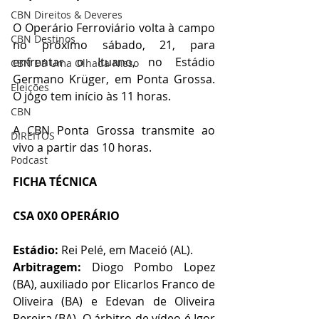
CBN Direitos & Deveres
O Operário Ferroviário volta à campo 
CBN Destinos
no próximo sábado, 21, para 
enfrentar o Ituano, no Estádio 
CBN Dá Uma Olhada Nisso
Germano Krüger, em Ponta Grossa. 
Eleições
O jogo tem início às 11 horas.
CBN
A CBN Ponta Grossa transmite ao 
DIREITOS
vivo a partir das 10 horas.
Podcast
FICHA TÉCNICA
CSA 0X0 OPERÁRIO
Estádio: 
Rei Pelé, em Maceió (AL).
Arbitragem:
 Diogo Pombo Lopez 
(BA), auxiliado por Elicarlos Franco de 
Oliveira (BA) e Edevan de Oliveira 
Pereira (BA). O árbitro de vídeo é Igor 