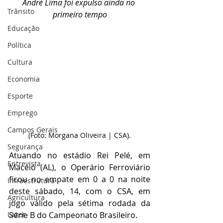
André Lima foi expulso ainda no 
Trânsito
primeiro tempo
Educação
Política
Cultura
Economia
Esporte
Emprego
Campos Gerais
(Foto: Morgana Oliveira | CSA).
Segurança
Atuando no estádio Rei Pelé, em 
Entrevista
Maceió (AL), o Operário Ferroviário 
ficou no empate em 0 a 0 na noite 
Infraestrutura
deste sábado, 14, com o CSA, em 
Agricultura
jogo válido pela sétima rodada da 
Série B do Campeonato Brasileiro.
Lazer