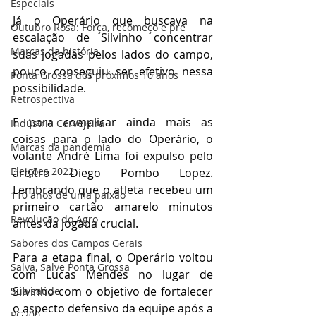
Especiais
Já o Operário que buscava na 
Outubro Rosa: Força, recomeço e pre
escalação de Silvinho concentrar 
Marcas da história
suas jogadas pelos lados do campo, 
pouco conseguiu ser efetivo nessa 
Ponta Grossa dos próximos 10 anos
possibilidade.
Retrospectiva
E para complicar ainda mais as 
Indústria Cervejeira
coisas para o lado do Operário, o 
Marcas da pandemia
volante André Lima foi expulso pelo 
Eleições 2022
árbitro Diego Pombo Lopez. 
Lembrando que o atleta recebeu um 
110 anos de uma paixão
primeiro cartão amarelo minutos 
Revolução do Agro
antes da jogada crucial.
Sabores dos Campos Gerais
Para a etapa final, o Operário voltou 
Salva, Salve Ponta Grossa
com Lucas Mendes no lugar de 
Silvinho com o objetivo de fortalecer 
Sua saúde
o aspecto defensivo da equipe após a 
PG200