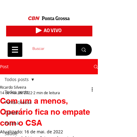
Post
Todos posts
Ricardo Silveira
Todos posts
14 de mai. de 2022
2 min de leitura
Com um a menos,
Ponta Grossa
Operário fica no empate
Cidade
com o CSA
Paraná
Atualizado:
16 de mai. de 2022
Saúde