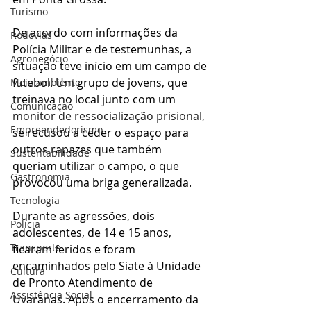
Turismo
De acordo com informações da 
Rodovias
Polícia Militar e de testemunhas, a 
Agronegócio
situação teve início em um campo de 
futebol. Um grupo de jovens, que 
Meio ambiente
treinava no local junto com um 
Comunicação
monitor de ressocialização prisional, 
Empreendedorismo
se recusou a ceder o espaço para 
outros rapazes que também 
Sustentabilidade
queriam utilizar o campo, o que 
Gastronomia
provocou uma briga generalizada.
Tecnologia
Durante as agressões, dois 
Polícia
adolescentes, de 14 e 15 anos, 
Transporte
ficaram feridos e foram 
encaminhados pelo Siate à Unidade 
Cultura
de Pronto Atendimento de 
Assistência Social
Uvaranas. Após o encerramento da 