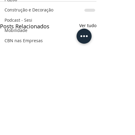
Construção e Decoração
Podcast - Sesi
Posts Relacionados
Ver tudo
Mobilidade
CBN nas Empresas
Força do Agro
Retrospectiva 2022
Retrospectiva do Esporte 2022
Rota do desenvolvimento
Especial Mulheres
Informe publicitário
CBN Business
Censo 2022
Ruas da história