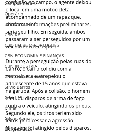
confusão no campo, o agente deixou 
Campos Gerais
o local em uma motocicleta, 
Operário
acompanhado de um rapaz que, 
conforme informações preliminares, 
Sábado CBN
seria seu filho. Em seguida, ambos 
CBN RH
passaram a ser perseguidos por um 
CBN EM BOM PORTUGUÊS
veículo Ford EcoSport.
CBN ECONOMIA E FINANÇAS
Durante a perseguição pelas ruas do 
CBN INDÚSTRIA
bairro, o carro colidiu com a 
motocicleta e atropelou o 
CBN Cooperativismo
adolescente de 15 anos que estava 
Silvio Barros
na garupa. Após a colisão, o homem 
Covid-19
efetuou disparos de arma de fogo 
contra o veículo, atingindo os pneus. 
Clima
Segundo ele, os tiros teriam sido 
Gilson Aguiar
feitos para cessar a agressão. 
Ninguém foi atingido pelos disparos.
Eleições 2020