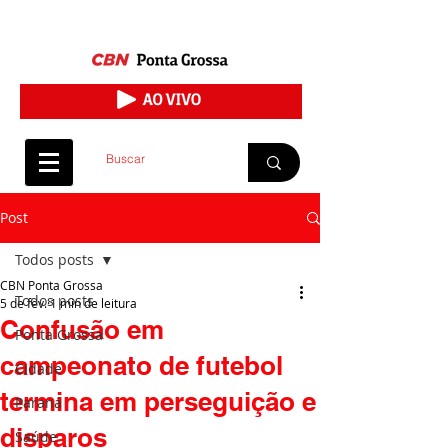
Post
Todos posts
CBN Ponta Grossa
Todos posts
5 de fev.
1 min de leitura
Confusão em
Ponta Grossa
campeonato de futebol
Cidade
termina em perseguição e
Paraná
disparos
Saúde