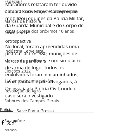
Especiais
Moradores relataram ter ouvido 
cerca de nove tiros. A ocorrência 
Outubro Rosa: Força, recomeço e pre
mobilizou equipes da Polícia Militar, 
Marcas da história
da Guarda Municipal e do Corpo de 
Ponta Grossa dos próximos 10 anos
Bombeiros.
Retrospectiva
No local, foram apreendidas uma 
Indústria Cervejeira
pistola calibre .380, munições de 
diferentes calibres e um simulacro 
Marcas da pandemia
de arma de fogo. Todos os 
Eleições 2022
envolvidos foram encaminhados, 
110 anos de uma paixão
acompanhados de advogados, à 
Delegacia da Polícia Civil, onde o 
Revolução do Agro
caso será investigado.
Sabores dos Campos Gerais
Polícia
Salva, Salve Ponta Grossa
Sua saúde
PG200