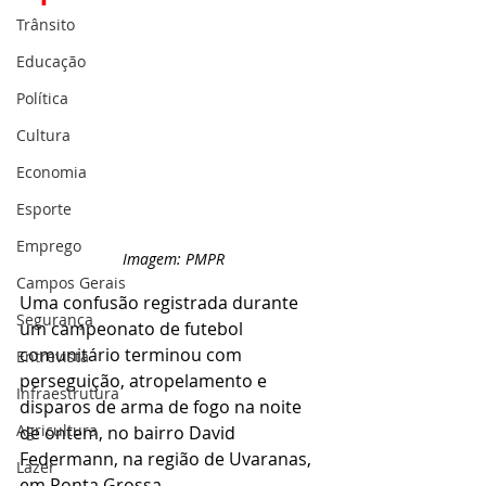
Trânsito
Educação
Política
Cultura
Economia
Esporte
Emprego
Imagem: PMPR
Campos Gerais
Uma confusão registrada durante 
Segurança
um campeonato de futebol 
comunitário terminou com 
Entrevista
perseguição, atropelamento e 
Infraestrutura
disparos de arma de fogo na noite 
Agricultura
de ontem, no bairro David 
Federmann, na região de Uvaranas, 
Lazer
em Ponta Grossa.