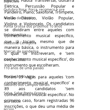
Elétrico, Flauta Transversal, Guitarra 
Especiais
Elétrica, Percussão Popular e 
Outubro Rosa: Força, recomeço e pre
Pandeiro, Piano, Saxofone, Trompete, 
Violão Clássico, Violão Popular, 
Marcas da história
Violino e Violoncelo. Os candidatos 
Ponta Grossa dos próximos 10 anos
se dividiram entre aqueles com 
Retrospectiva
conhecimento musical específico, 
que já tocam, mesmo que de 
Indústria Cervejeira
maneira básica, o instrumento para 
Marcas da pandemia
o qual se inscreveram, e ‘sem 
conhecimento musical específico’, do 
Eleições 2022
instrumento que escolheram.
110 anos de uma paixão
Revolução do Agro
Foram 39 vagas para aqueles ‘com 
conhecimento musical específico’ e 
Sabores dos Campos Gerais
89 aos candidatos ‘sem 
Salva, Salve Ponta Grossa
conhecimento musical específico’. No 
primeiro caso, foram registradas 96 
Sua saúde
inscrições, o que deu uma média de 
PG200