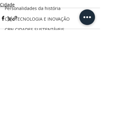
Cidade
Personalidades da história
CBN TECNOLOGIA E INOVAÇÃO
CBN CIDADES SUSTENTÁVEIS
Colunistas
Linha do tempo
Posts Relacionados
Ver tudo
CBN Momento Fitness
CBN COMPORTAMENTO
CRÔNICAS DOS CAMPOS GERAIS
CBN Visão Empresarial
CBN Onde Comer PG
CBN Vida & Saúde
CBN Boa Comunicação
CBN Vida Ativa