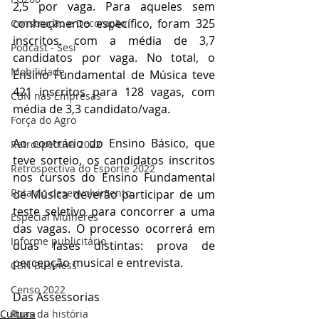
2,5 por vaga. Para aqueles sem 
conhecimento específico, foram 325 
Construção e Decoração
inscritos, com a média de 3,7 
Podcast - Sesi
candidatos por vaga. No total, o 
Mobilidade
Ensino Fundamental de Música teve 
421 inscritos para 128 vagas, com 
CBN nas Empresas
média de 3,3 candidato/vaga.
Força do Agro
Ao contrário do Ensino Básico, que 
Retrospectiva 2022
teve sorteio, os candidatos inscritos 
Retrospectiva do Esporte 2022
nos cursos do Ensino Fundamental 
Rota do desenvolvimento
de Música deverão participar de um 
teste seletivo para concorrer a uma 
Especial Mulheres
das vagas.
 O processo ocorrerá em 
Informe publicitário
duas fases distintas: prova de 
percepção musical e entrevista. 
CBN Business
Censo 2022
Das Assessorias
Cultura
Ruas da história