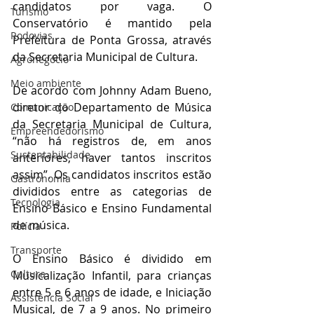
candidatos por vaga. O 
Turismo
Conservatório é mantido pela 
Rodovias
Prefeitura de Ponta Grossa, através 
da Secretaria Municipal de Cultura.
Agronegócio
Meio ambiente
De acordo com Johnny Adam Bueno, 
diretor do Departamento de Música 
Comunicação
da Secretaria Municipal de Cultura, 
Empreendedorismo
“não há registros de, em anos 
Sustentabilidade
anteriores, haver tantos inscritos 
assim”. Os candidatos inscritos estão 
Gastronomia
divididos entre as categorias de 
Tecnologia
Ensino Básico e Ensino Fundamental 
de música. 
Polícia
Transporte
O Ensino Básico é dividido em 
Cultura
Musicalização Infantil, para crianças 
entre 5 e 6 anos de idade, e Iniciação 
Assistência Social
Musical, de 7 a 9 anos. No primeiro 