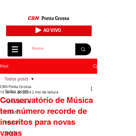
Post
Todos posts
CBN Ponta Grossa
Todos posts
15 de fev. de 2024
2 min de leitura
Conservatório de Música
Ponta Grossa
tem número recorde de
Cidade
inscritos para novas
Paraná
vagas
Saúde