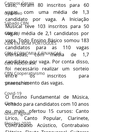
Campos Gerais
caso, foram 80 inscritos para 60 
vagas, com uma média de 1,3 
Operário
candidato por vaga. A Iniciação 
Sábado CBN
Musical teve 103 inscritos para 50 
vagas, média de 2,1 candidatos por 
CBN RH
vaga. Todo Ensino Básico somou 183 
CBN EM BOM PORTUGUÊS
candidatos para as 110 vagas 
CBN ECONOMIA E FINANÇAS
ofertadas, com média de 1,7 
candidato por vaga. Por conta disso, 
CBN INDÚSTRIA
foi necessário realizar um sorteio 
CBN Cooperativismo
entre os inscritos para 
preenchimento das vagas. 
Silvio Barros
Covid-19
O Ensino Fundamental de Música, 
Clima
voltado para candidatos com 10 anos 
ou mais, ofertou 15 cursos: Canto 
Gilson Aguiar
Lírico, Canto Popular, Clarinete, 
Eleições 2020
Contrabaixo Acústico, Contrabaixo 