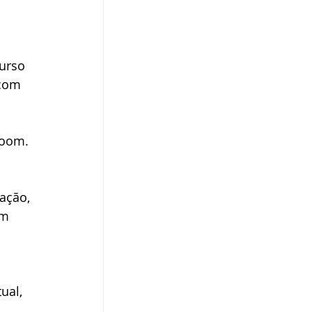
urso 
 com 
Zoom. 
ação, 
um 
ual, 