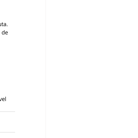
uta.
 de 
vel