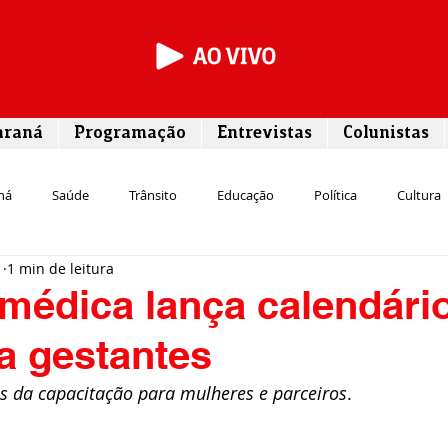
araná
Programação
Entrevistas
Colunistas
ná
Saúde
Trânsito
Educação
Política
Cultura
1
1 min de leitura
Segurança
Entrevista
Infraestrutura
Agricultura
L
médica lança calendári
a gestantes
Meio ambiente
Comunicação
Empreendedorismo
Susten
s da capacitação para mulheres e parceiros
. 
Transporte
Cultura
Assistência Social