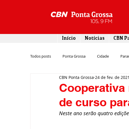
Início
Notícias
CBN P
Todos posts
Ponta Grossa
Cidade
Para
CBN Ponta Grossa
24 de fev. de 202
Esporte
Emprego
Campos Gerais
Cooperativa 
de curso par
Turismo
Rodovias
Agronegócio
Neste ano serão quatro ediçõe
Gastronomia
Tecnologia
Polícia