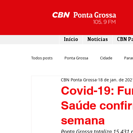
Início
Notícias
CBN P
Todos posts
Ponta Grossa
Cidade
Para
CBN Ponta Grossa
18 de jan. de 202
Esporte
Emprego
Campos Gerais
Covid-19: Fu
Saúde confi
Turismo
Rodovias
Agronegócio
semana
Gastronomia
Tecnologia
Polícia
Ponta Grossa totaliza 15.431