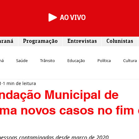
araná
Programação
Entrevistas
Colunistas
ná
Saúde
Trânsito
Educação
Política
Cultura
1
1 min de leitura
Segurança
Entrevista
Infraestrutura
Agricultura
L
ndação Municipal de
rma novos casos no fim
Meio ambiente
Comunicação
Empreendedorismo
Susten
Transporte
Cultura
Assistência Social
 pessoas contaminadas desde março de 2020.