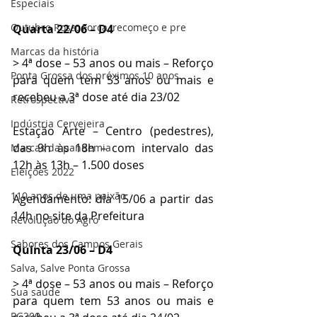
Especiais
Outubro Rosa: Força, recomeço e pre
Quarta 22/06 – D4
Marcas da história
> 4ª dose – 53 anos ou mais – Reforço 
Ponta Grossa dos próximos 10 anos
para quem tem 53 anos ou mais e 
recebeu a 3ª dose até dia 23/02
Retrospectiva
Indústria Cervejeira
Estação Arte – Centro (pedestres), 
das 9h às 18h – com intervalo das 
Marcas da pandemia
12h às 13h – 1.500 doses
Eleições 2022
110 anos de uma paixão
Agendamento: dia 15/06 a partir das 
14h no site da Prefeitura
Revolução do Agro
Sabores dos Campos Gerais
Quinta 23/06 – D4
Salva, Salve Ponta Grossa
> 4ª dose – 53 anos ou mais – Reforço 
Sua saúde
para quem tem 53 anos ou mais e 
PG200