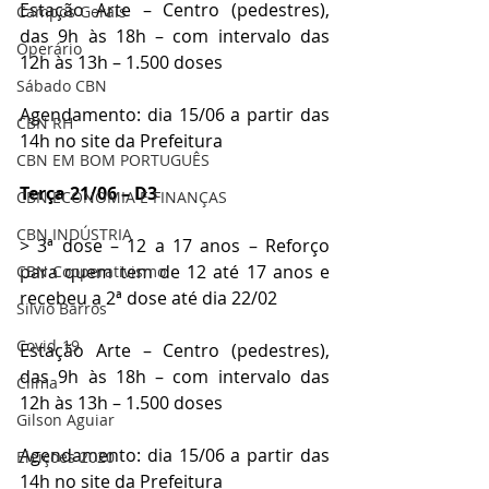
Estação Arte – Centro (pedestres), 
Campos Gerais
das 9h às 18h – com intervalo das 
Operário
12h às 13h – 1.500 doses
Sábado CBN
Agendamento: dia 15/06 a partir das 
CBN RH
14h no site da Prefeitura
CBN EM BOM PORTUGUÊS
Terça 21/06 – D3
CBN ECONOMIA E FINANÇAS
CBN INDÚSTRIA
> 3ª dose – 12 a 17 anos – Reforço 
para quem tem de 12 até 17 anos e 
CBN Cooperativismo
recebeu a 2ª dose até dia 22/02
Silvio Barros
Covid-19
Estação Arte – Centro (pedestres), 
das 9h às 18h – com intervalo das 
Clima
12h às 13h – 1.500 doses
Gilson Aguiar
Agendamento: dia 15/06 a partir das 
Eleições 2020
14h no site da Prefeitura