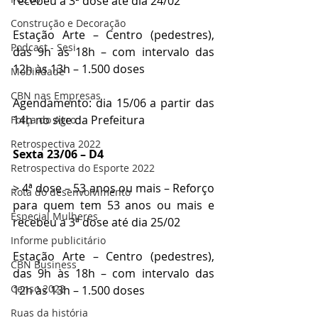
recebeu a 3ª dose até dia 24/02
Construção e Decoração
Estação Arte – Centro (pedestres), 
Podcast - Sesi
das 9h às 18h – com intervalo das 
12h às 13h – 1.500 doses
Mobilidade
CBN nas Empresas
Agendamento: dia 15/06 a partir das 
14h no site da Prefeitura
Força do Agro
Retrospectiva 2022
Sexta 23/06 – D4
Retrospectiva do Esporte 2022
> 4ª dose – 53 anos ou mais – Reforço 
Rota do desenvolvimento
para quem tem 53 anos ou mais e 
Especial Mulheres
recebeu a 3ª dose até dia 25/02
Informe publicitário
Estação Arte – Centro (pedestres), 
CBN Business
das 9h às 18h – com intervalo das 
Censo 2022
12h às 13h – 1.500 doses
Ruas da história