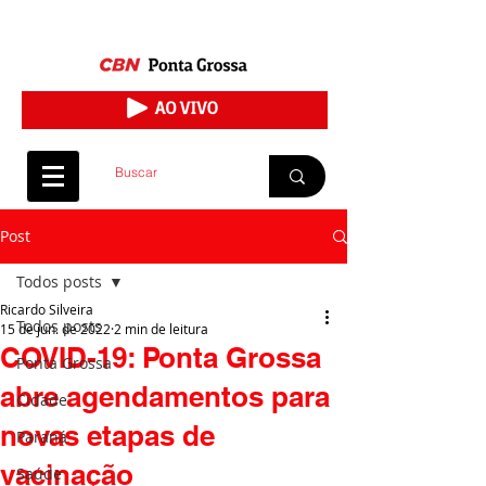
Post
Todos posts
Ricardo Silveira
Todos posts
15 de jun. de 2022
2 min de leitura
COVID-19: Ponta Grossa
Ponta Grossa
abre agendamentos para
Cidade
novas etapas de
Paraná
vacinação
Saúde