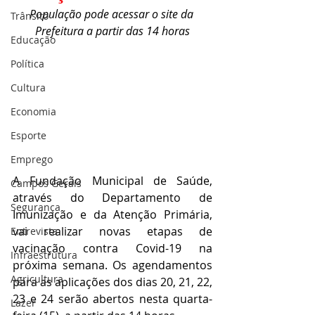
População pode acessar o site da 
Trânsito
Prefeitura a partir das 14 horas
Educação
Política
Cultura
Economia
Esporte
Emprego
A Fundação Municipal de Saúde, 
Campos Gerais
através do Departamento de 
Segurança
Imunização e da Atenção Primária, 
vai realizar novas etapas de 
Entrevista
vacinação contra Covid-19 na 
Infraestrutura
próxima semana. Os agendamentos 
Agricultura
para as aplicações dos dias 20, 21, 22, 
23 e 24 serão abertos nesta quarta-
Lazer