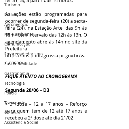
feira (15), a partir das 14 horas.
Turismo
As ações estão programadas para 
Rodovias
ocorrer de segunda-feira (20) a sexta-
Agronegócio
feira (24), na Estação Arte, das 9h às 
Meio ambiente
18h – com intervalo das 12h às 13h. O 
agendamento abre às 14h no site da 
Comunicação
Prefeitura 
Empreendedorismo
https://fms.pontagrossa.pr.gov.br/va
cinacao/
Sustentabilidade
Gastronomia
FIQUE ATENTO AO CRONOGRAMA
Tecnologia
Segunda 20/06 – D3
Polícia
Transporte
> 3ª dose – 12 a 17 anos – Reforço 
para quem tem de 12 até 17 anos e 
Cultura
recebeu a 2ª dose até dia 21/02
Assistência Social