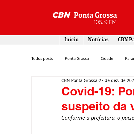
Início
Notícias
CBN P
Todos posts
Ponta Grossa
Cidade
Para
CBN Ponta Grossa
27 de dez. de 20
Esporte
Emprego
Campos Gerais
Covid-19: P
suspeito da 
Turismo
Rodovias
Agronegócio
Conforme a prefeitura, o pacie
Gastronomia
Tecnologia
Polícia