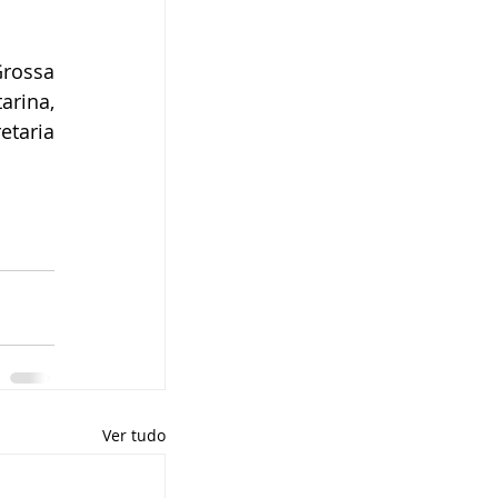
rossa 
rina, 
taria 
Ver tudo