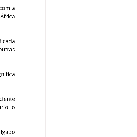
com a 
frica 
icada 
utras 
ifica 
iente 
rio o 
lgado 