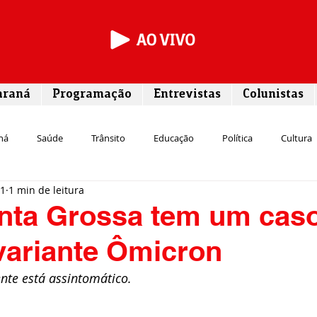
araná
Programação
Entrevistas
Colunistas
ná
Saúde
Trânsito
Educação
Política
Cultura
21
1 min de leitura
Segurança
Entrevista
Infraestrutura
Agricultura
L
onta Grossa tem um cas
variante Ômicron
Meio ambiente
Comunicação
Empreendedorismo
Susten
nte está assintomático.
Transporte
Cultura
Assistência Social