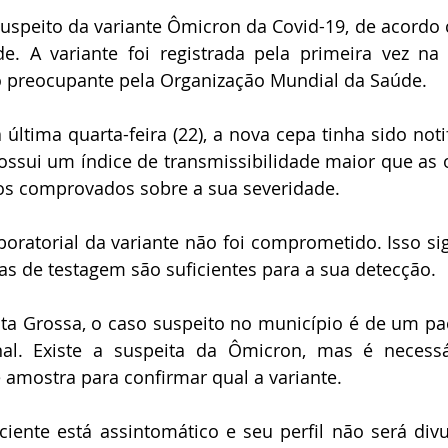
speito da variante Ômicron da Covid-19, de acordo 
e. A variante foi registrada pela primeira vez na Á
mo preocupante pela Organização Mundial da Saúde. 
ltima quarta-feira (22), a nova cepa tinha sido notif
ssui um índice de transmissibilidade maior que as o
os comprovados sobre a sua severidade. 
boratorial da variante não foi comprometido. Isso sign
ias de testagem são suficientes para a sua detecção.
ta Grossa, o caso suspeito no município é de um pac
nal. Existe a suspeita da Ômicron, mas é necessá
amostra para confirmar qual a variante.
ciente está assintomático e seu perfil não será divu