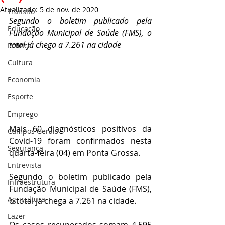
Atualizado:
5 de nov. de 2020
Trânsito
Segundo o boletim publicado pela 
Educação
Fundação Municipal de Saúde (FMS), o 
total já chega a 7.261 na cidade
Política
Cultura
Economia
Esporte
Emprego
Mais 60 diagnósticos positivos da 
Campos Gerais
Covid-19 foram confirmados nesta 
Segurança
quarta-feira (04) em Ponta Grossa.
Entrevista
Segundo o boletim publicado pela 
Infraestrutura
Fundação Municipal de Saúde (FMS), 
Agricultura
o total já chega a 7.261 na cidade.
Lazer
Os casos recuperados somam 4.595 