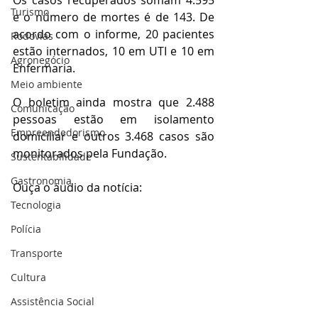
Turismo
e o número de mortes é de 143. De 
acordo com o informe, 20 pacientes 
Rodovias
estão internados, 10 em UTI e 10 em 
Agronegócio
Enfermaria.
Meio ambiente
O boletim ainda mostra que 2.488 
Comunicação
pessoas estão em isolamento 
Empreendedorismo
domiciliar e outros 3.468 casos são 
monitorados pela Fundação.
Sustentabilidade
Gastronomia
Ouça o áudio da notícia: 
Tecnologia
Polícia
Transporte
Cultura
Assistência Social