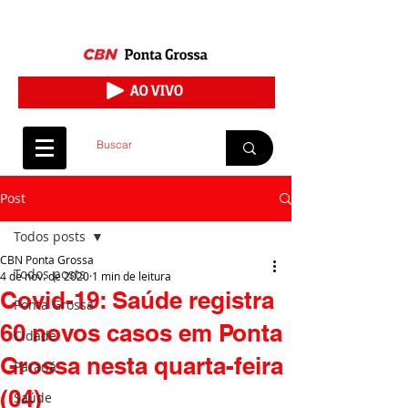
Post
Todos posts
CBN Ponta Grossa
Todos posts
4 de nov. de 2020
1 min de leitura
Covid-19: Saúde registra
Ponta Grossa
60 novos casos em Ponta
Cidade
Grossa nesta quarta-feira
Paraná
(04)
Saúde