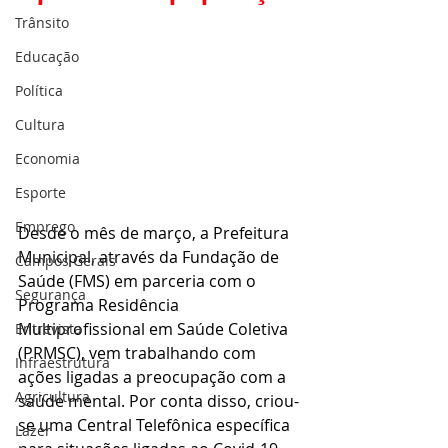
Trânsito
Educação
Política
Cultura
Economia
Esporte
Emprego
Desde o mês de março, a Prefeitura 
Municipal, através da Fundação de 
Campos Gerais
Saúde (FMS) em parceria com o 
Segurança
Programa Residência 
Multiprofissional em Saúde Coletiva 
Entrevista
(PRMSC), vem trabalhando com 
Infraestrutura
ações ligadas a preocupação com a 
Agricultura
saúde mental. Por conta disso, criou-
se uma Central Telefônica específica 
Lazer