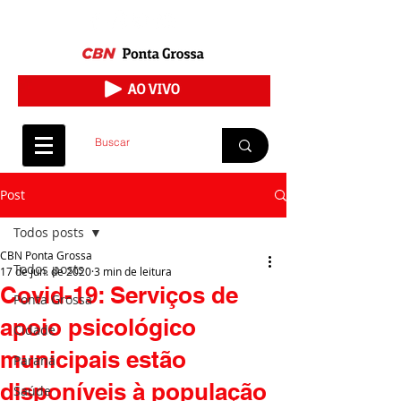
Post
Todos posts
CBN Ponta Grossa
Todos posts
17 de jun. de 2020
3 min de leitura
Covid-19: Serviços de
Ponta Grossa
apoio psicológico
Cidade
municipais estão
Paraná
disponíveis à população
Saúde