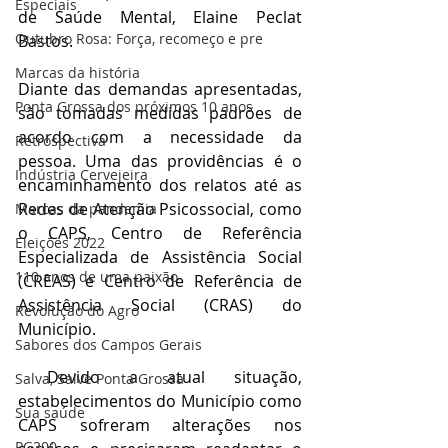
Especiais
de Saúde Mental, Elaine Peclat 
Outubro Rosa: Força, recomeço e pre
Bastos.
Marcas da história
Diante das demandas apresentadas, 
Ponta Grossa dos próximos 10 anos
são tomadas medidas padrões de 
acordo com a necessidade da 
Retrospectiva
pessoa. Uma das providências é o 
Indústria Cervejeira
encaminhamento dos relatos até as 
Redes de Atenção Psicossocial, como 
Marcas da pandemia
o CAPS, Centro de Referência 
Eleições 2022
Especializada de Assistência Social 
110 anos de uma paixão
(CREAS) e Centro de Referência de 
Assistência Social (CRAS) do 
Revolução do Agro
Município.
Sabores dos Campos Gerais
 Devido a atual situação, 
Salva, Salve Ponta Grossa
estabelecimentos do Município como 
Sua saúde
CAPS sofreram alterações nos 
PG200