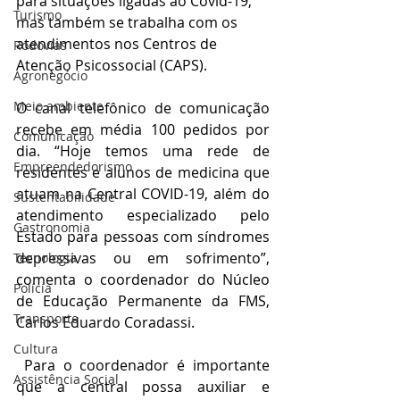
para situações ligadas ao Covid-19, 
Turismo
mas também se trabalha com os 
atendimentos nos Centros de 
Rodovias
Atenção Psicossocial (CAPS).
Agronegócio
Meio ambiente
O canal telefônico de comunicação 
recebe em média 100 pedidos por 
Comunicação
dia. “Hoje temos uma rede de 
Empreendedorismo
residentes e alunos de medicina que 
atuam na Central COVID-19, além do 
Sustentabilidade
atendimento especializado pelo 
Gastronomia
Estado para pessoas com síndromes 
depressivas ou em sofrimento”, 
Tecnologia
comenta o coordenador do Núcleo 
Polícia
de Educação Permanente da FMS, 
Transporte
Carlos Eduardo Coradassi.
Cultura
 Para o coordenador é importante 
Assistência Social
que a central possa auxiliar e 