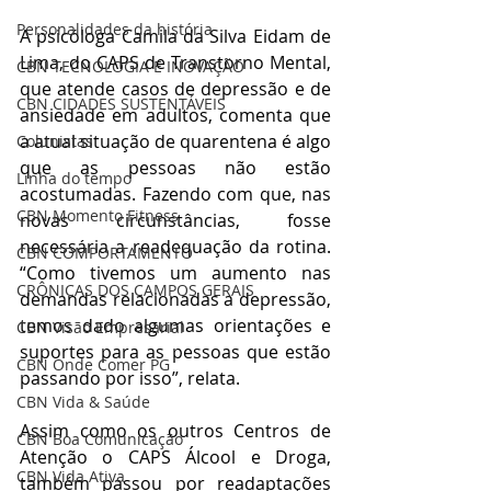
Personalidades da história
A psicóloga Camila da Silva Eidam de 
Lima, do CAPS de Transtorno Mental, 
CBN TECNOLOGIA E INOVAÇÃO
que atende casos de depressão e de 
CBN CIDADES SUSTENTÁVEIS
ansiedade em adultos, comenta que 
a atual situação de quarentena é algo 
Colunistas
que as pessoas não estão 
Linha do tempo
acostumadas. Fazendo com que, nas 
CBN Momento Fitness
novas circunstâncias, fosse 
necessária a readequação da rotina. 
CBN COMPORTAMENTO
“Como tivemos um aumento nas 
CRÔNICAS DOS CAMPOS GERAIS
demandas relacionadas a depressão, 
temos dado algumas orientações e 
CBN Visão Empresarial
suportes para as pessoas que estão 
CBN Onde Comer PG
passando por isso”, relata.
CBN Vida & Saúde
Assim como os outros Centros de 
CBN Boa Comunicação
Atenção o CAPS Álcool e Droga, 
CBN Vida Ativa
também passou por readaptações 