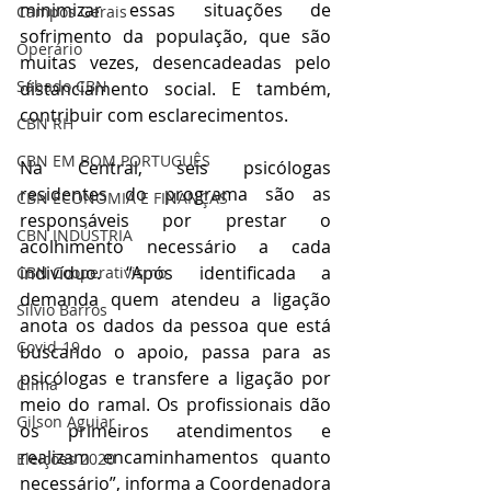
minimizar essas situações de 
Campos Gerais
sofrimento da população, que são 
Operário
muitas vezes, desencadeadas pelo 
Sábado CBN
distanciamento social. E também, 
contribuir com esclarecimentos.
CBN RH
CBN EM BOM PORTUGUÊS
Na Central, seis psicólogas 
residentes do programa são as 
CBN ECONOMIA E FINANÇAS
responsáveis por prestar o 
CBN INDÚSTRIA
acolhimento necessário a cada 
indivíduo. “Após identificada a 
CBN Cooperativismo
demanda quem atendeu a ligação 
Silvio Barros
anota os dados da pessoa que está 
Covid-19
buscando o apoio, passa para as 
psicólogas e transfere a ligação por 
Clima
meio do ramal. Os profissionais dão 
Gilson Aguiar
os primeiros atendimentos e 
realizam encaminhamentos quanto 
Eleições 2020
necessário”, informa a Coordenadora 