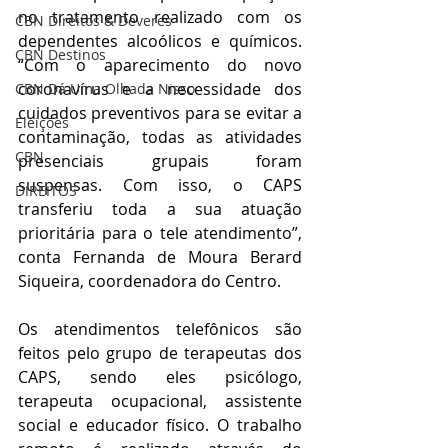
no tratamento realizado com os 
CBN Direitos & Deveres
dependentes alcoólicos e químicos. 
CBN Destinos
“Com o aparecimento do novo 
coronavírus e a necessidade dos 
CBN Dá Uma Olhada Nisso
cuidados preventivos para se evitar a 
Eleições
contaminação, todas as atividades 
CBN
presenciais grupais foram 
suspensas. Com isso, o CAPS 
DIREITOS
transferiu toda a sua atuação 
prioritária para o tele atendimento”, 
conta Fernanda de Moura Berard 
Siqueira, coordenadora do Centro.
Os atendimentos telefônicos são 
feitos pelo grupo de terapeutas dos 
CAPS, sendo eles psicólogo, 
terapeuta ocupacional, assistente 
social e educador físico. O trabalho 