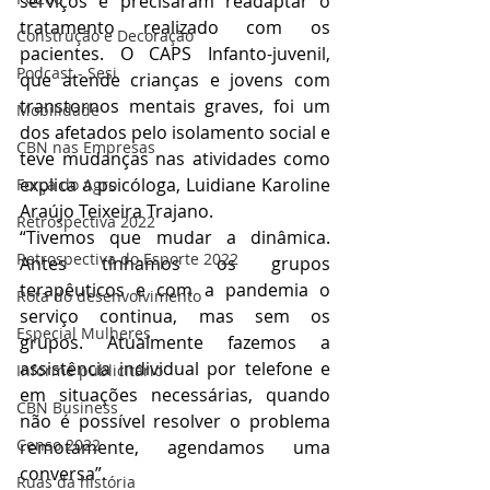
serviços e precisaram readaptar o 
tratamento realizado com os 
Construção e Decoração
pacientes. O CAPS Infanto-juvenil, 
Podcast - Sesi
que atende crianças e jovens com 
transtornos mentais graves, foi um 
Mobilidade
dos afetados pelo isolamento social e 
CBN nas Empresas
teve mudanças nas atividades como 
explica a psicóloga, Luidiane Karoline 
Força do Agro
Araújo Teixeira Trajano.
Retrospectiva 2022
“Tivemos que mudar a dinâmica. 
Retrospectiva do Esporte 2022
Antes tínhamos os grupos 
terapêuticos e com a pandemia o 
Rota do desenvolvimento
serviço continua, mas sem os 
Especial Mulheres
grupos. Atualmente fazemos a 
assistência individual por telefone e 
Informe publicitário
em situações necessárias, quando 
CBN Business
não é possível resolver o problema 
Censo 2022
remotamente, agendamos uma 
conversa”.
Ruas da história