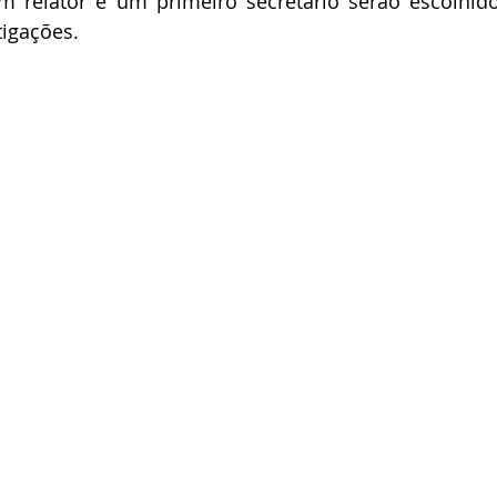
m relator e um primeiro secretário serão escolhido
tigações. 