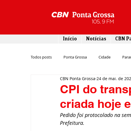
Início
Notícias
CBN P
Todos posts
Ponta Grossa
Cidade
Para
CBN Ponta Grossa
24 de mai. de 20
Esporte
Emprego
Campos Gerais
CPI do trans
criada hoje
Turismo
Rodovias
Agronegócio
Pedido foi protocolado na sem
Prefeitura.
Gastronomia
Tecnologia
Polícia