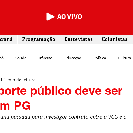
araná
Programação
Entrevistas
Colunistas
ná
Saúde
Trânsito
Educação
Política
Cultura
21
1 min de leitura
Segurança
Entrevista
Infraestrutura
Agricultura
L
porte público deve ser
 em PG
Meio ambiente
Comunicação
Empreendedorismo
Susten
ana passada para investigar contrato entre a VCG e a 
Transporte
Cultura
Assistência Social