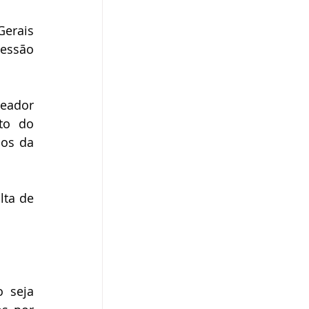
erais 
essão 
eador 
to do 
os da 
ta de 
 seja 