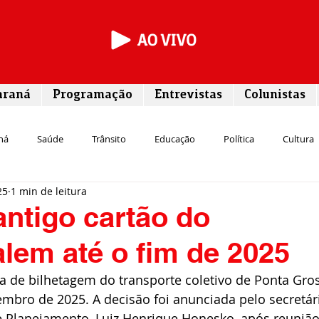
araná
Programação
Entrevistas
Colunistas
ná
Saúde
Trânsito
Educação
Política
Cultura
25
1 min de leitura
Segurança
Entrevista
Infraestrutura
Agricultura
L
antigo cartão do
alem até o fim de 2025
Meio ambiente
Comunicação
Empreendedorismo
Susten
a de bilhetagem do transporte coletivo de Ponta Gro
embro de 2025. A decisão foi anunciada pelo secretár
Transporte
Cultura
Assistência Social
 e Planejamento, Luiz Henrique Honesko, após reuniã