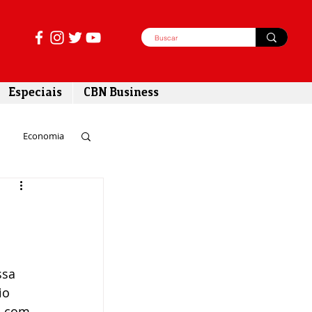
Especiais
CBN Business
Economia
azer
tabilidade
ssa 
io 
o com 