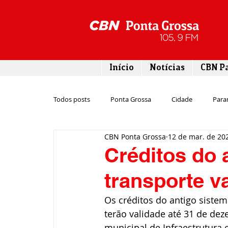
Início
Notícias
CBN P
Todos posts
Ponta Grossa
Cidade
Para
CBN Ponta Grossa
12 de mar. de 20
Esporte
Emprego
Campos Gerais
Créditos do 
transporte v
Turismo
Rodovias
Agronegócio
Os créditos do antigo sistem
terão validade até 31 de dez
Gastronomia
Tecnologia
Polícia
municipal de Infraestrutura