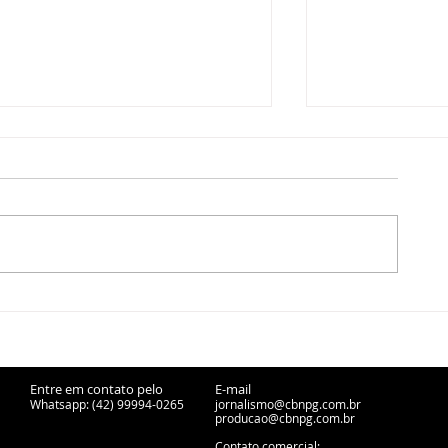
Ponta Grossa avança na
Inscrições pa
cessão de ferrovias
técnicos inte
desativadas para projetos
IFPR Ponta G
urbanos
na reta final
Entre em contato pelo
E-mail
Whatsapp: (42) 99994-0265
jornalismo@cbnpg.com.br
producao@cbnpg.
com.br
Contato comercial: