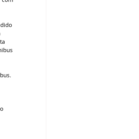
ndido 
 
ta 
nibus 
bus. 
o 
 