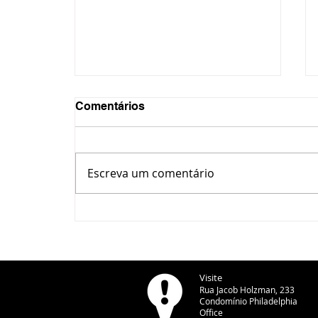
Comentários
Escreva um comentário
Copel retira 6,8 toneladas
de fiação irregular em
Ponta Grossa
Visite
Rua Jacob Holzman, 233
Condomínio Philadelphia
Office